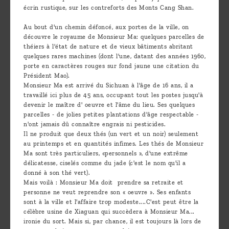
écrin rustique, sur les contreforts des Monts Cang Shan.
Au bout d'un chemin défoncé, aux portes de la ville, on
découvre le royaume de Monsieur Ma: quelques parcelles de
théiers à l'état de nature et de vieux bâtiments abritant
quelques rares machines (dont l'une, datant des années 1960,
porte en caractères rouges sur fond jaune une citation du
Président Mao).
Monsieur Ma est arrivé du Sichuan à l'âge de 16 ans, il a
travaillé ici plus de 45 ans, occupant tout les postes jusqu'à
devenir le maître d' oeuvre et l'âme du lieu. Ses quelques
parcelles - de jolies petites plantations d'âge respectable -
n'ont jamais dû connaître engrais ni pesticides.
Il ne produit que deux thés (un vert et un noir) seulement
au printemps et en quantités infimes. Les thés de Monsieur
Ma sont très particuliers, «personnels », d'une extrême
délicatesse, ciselés comme du jade (c'est le nom qu'il a
donné à son thé vert).
Mais voilà : Monsieur Ma doit prendre sa retraite et
personne ne veut reprendre son « oeuvre ». Ses enfants
sont à la ville et l'affaire trop modeste....C'est peut être la
célèbre usine de Xiaguan qui succèdera à Monsieur Ma...
ironie du sort. Mais si, par chance, il est toujours là lors de