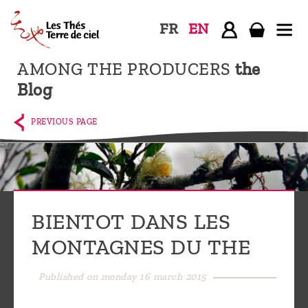
FR
EN
AMONG THE PRODUCERS
the
Home
Blog
The
shop
PREVIOUS PAGE
Terre
de
Ciel
Among
BIENTOT DANS LES
the
MONTAGNES DU THE
producers,
Blog
Published on monday 16 march 2015
Who