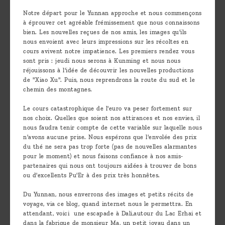
are
Notre départ pour le Yunnan approche et nous commençons
we ?
à éprouver cet agréable frémissement que nous connaissons
bien. Les nouvelles reçues de nos amis, les images qu'ils
Discover
nous envoient avec leurs impressions sur les récoltes en
cours avivent notre impatience. Les premiers rendez vous
Pu'Erh
sont pris : jeudi nous serons à Kunming et nous nous
tea
réjouissons à l'idée de découvrir les nouvelles productions
de "Xiao Xu". Puis, nous reprendrons la route du sud et le
chemin des montagnes.
How
to
Le cours catastrophique de l'euro va peser fortement sur
nos choix. Quelles que soient nos attirances et nos envies, il
infuse
nous faudra tenir compte de cette variable sur laquelle nous
your
n'avons aucune prise. Nous espérons que l'envolée des prix
du thé ne sera pas trop forte (pas de nouvelles alarmantes
tea ?
pour le moment) et nous faisons confiance à nos amis-
partenaires qui nous ont toujours aidées à trouver de bons
Leave us
ou d'excellents Pu'Er à des prix très honnêtes.
a
Du Yunnan, nous enverrons des images et petits récits de
message
voyage, via ce blog, quand internet nous le permettra. En
attendant, voici une escapade à Dali,autour du Lac Erhai et
!
dans la fabrique de monsieur Ma, un petit joyau dans un