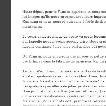
sommes-
nous ?
Notre départ pour le Yunnan approche et nous co
les images qu'ils nous envoient avec leurs impres
Kunming et nous nous réjouissons à l'idée de déco
Découvrir
montagnes.
le thé
Le cours catastrophique de l'euro va peser forteme
Pu'Erh
sur laquelle nous n'avons aucune prise. Nous espé
faisons confiance à nos amis-partenaires qui nous
Comment
Du Yunnan, nous enverrons des images et petits ré
infuser
Lac Erhai et dans la fabrique de monsieur Ma, un 
votre thé
?
Au bout d'un chemin défoncé, aux portes de la vil
abritant quelques rares machines (dont l'une, dat
Monsieur Ma est arrivé du Sichuan à l'âge de 16 ans
Contactez-
Ses quelques parcelles - de jolies petites plantati
nous !
Il ne produit que deux thés (un vert et un noir) s
d'une extrême délicatesse, ciselés comme du jade (c
Mais voilà : Monsieur Ma doit prendre sa retraite e