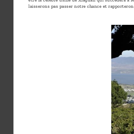
être la célèbre usine de Xiaguan qui succèdera à Mo
laisserons pas passer notre chance et rapporteron