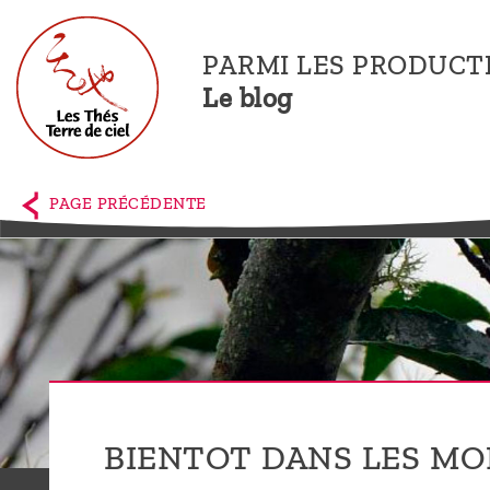
PARMI LES PRODUCT
Le blog
Accueil
La
PAGE PRÉCÉDENTE
boutique
Terre de
Ciel
Parmi les
producteurs,
le blog
BIENTOT DANS LES M
Qui