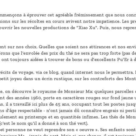
mmençons à éprouver cet agréable frémissement que nous conna
sions sur les récoltes en cours avivent notre impatience. Les pr
uvrir les nouvelles productions de "Xiao Xu". Puis, nous repre
nt sur nos choix. Quelles que soient nos attirances et nos envie
rons que l'envolée des prix du thé ne sera pas trop forte (pas 
 ont toujours aidées à trouver de bons ou d'excellents Pu'Er à d
cits de voyage, via ce blog, quand internet nous le permettra.
petit joyau dans un écrin rustique, sur les contreforts des Mon
le, on découvre le royaume de Monsieur Ma: quelques parcelles d
ant des années 1960, porte en caractères rouges sur fond jaune 
, il a travaillé ici plus de 45 ans, occupant tout les postes jusq
ons d'âge respectable - n'ont jamais dû connaître engrais ni pesti
eulement au printemps et en quantités infimes. Les thés de Mons
'est le nom qu'il a donné à son thé vert).
t personne ne veut reprendre son « oeuvre ». Ses enfants sont à l