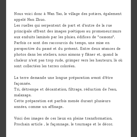
are
we ?
Nous voici donc à Wan Yao, le village des potiers, également
appelé Nan Zhuo.
Discover
Les ruelles qui serpentent de part et d'autre de la rue
principale offrent des images poétiques au promeneur:murs
Pu'Erh
aux enduits laminés par les pluies, édifices de "cassons".
tea
Parfois ce sont des raccourcis du temps, une mise en
perspective du passé et du présent. Entre deux séances de
photos dans les ateliers, nous aimons y flâner et, quand la
How
chaleur n'est pas trop rude, grimper vers les hauteurs, là où
to
sont collectées les terres colorées.
infuse
La terre demande une longue préparation avant d'être
your
façonnée.
Tri, détrempe et décantation, filtrage, réduction de l'eau,
tea ?
malaxage.
Cette préparation est parfois menée durant plusieurs
Leave us
années, comme un affinage.
a
Voici des images de ces lieux en pleine transformation.
message
Prochain article , le façonnage, le tournage et le décor.
!