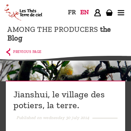
FR
EN
AMONG THE PRODUCERS
the
Home
Blog
The
shop
PREVIOUS PAGE
Terre
de
Ciel
Among
Jianshui, le village des
the
potiers, la terre.
producers,
Blog
Published on wednesday 30 july 2014
Who