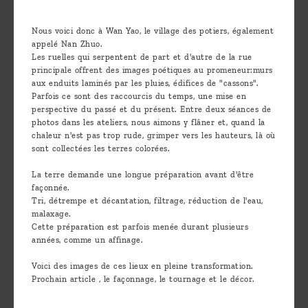
Découvrir
Nous voici donc à Wan Yao, le village des potiers, également
le thé
appelé Nan Zhuo.
Pu'Erh
Les ruelles qui serpentent de part et d'autre de la rue
principale offrent des images poétiques au promeneur:murs
Comment
aux enduits laminés par les pluies, édifices de "cassons".
Parfois ce sont des raccourcis du temps, une mise en
infuser
perspective du passé et du présent. Entre deux séances de
photos dans les ateliers, nous aimons y flâner et, quand la
votre thé
chaleur n'est pas trop rude, grimper vers les hauteurs, là où
?
sont collectées les terres colorées.
Contactez-
La terre demande une longue préparation avant d'être
façonnée.
nous !
Tri, détrempe et décantation, filtrage, réduction de l'eau,
malaxage.
Cette préparation est parfois menée durant plusieurs
années, comme un affinage.
Voici des images de ces lieux en pleine transformation.
Prochain article , le façonnage, le tournage et le décor.