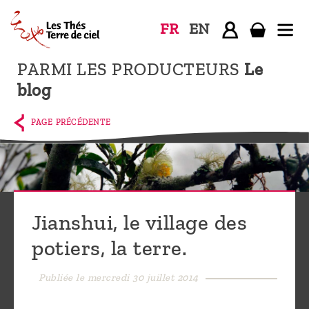
FR
EN
PARMI LES PRODUCTEURS
Le
Accueil
blog
La
boutique
PAGE PRÉCÉDENTE
Terre de
Ciel
Parmi les
producteurs,
Jianshui, le village des
le blog
potiers, la terre.
Qui
sommes-
Publiée le mercredi 30 juillet 2014
nous ?