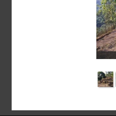
a
message
!