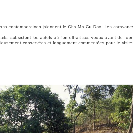
tions contemporaines jalonnent le Cha Ma Gu Dao. Les caravanes
ils, subsistent les autels où l'on offrait ses voeux avant de repr
récieusement conservées et longuement commentées pour le visite
sière rouge. Dans les brumes du petit matin, la voiture noire d
etite plateforme rocheuse, au départ de la route du thé. Ici les
 autel de pierre dédié à l’esprit de la montagne ; il porte des
ant des plantations à l’infini.
Prochaine étape, l'ancien caravansérail de Shaaxi