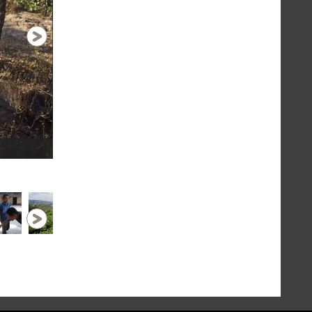
Mongwen,sur le chemin de Puer Simao : v
1 / 9