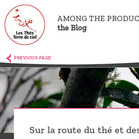
AMONG THE PRODUC
the Blog
Home
The
PREVIOUS PAGE
shop
Terre
de
Ciel
Among
the
Sur la route du thé et d
producers,