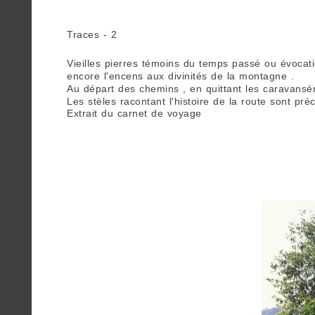
Blog
Who
Traces - 2
are
Vieilles pierres témoins du temps passé ou évoca
we ?
encore l'encens aux divinités de la montagne .
Au départ des chemins , en quittant les caravanséra
Les stèles racontant l'histoire de la route sont p
Discover
Extrait du carnet de voyage
Aujourd’hui grand voyage sur les chemins de pous
Pu'Erh
Notre hôte nous emmène encore plus haut, sur une p
voyage vers Simao puis le Tibet. Subsiste un petit
tea
Nous redescendons dans une lumière splendide baign
How
to
infuse
your
tea ?
Leave us