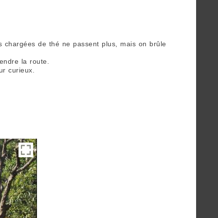
 chargées de thé ne passent plus, mais on brûle
endre la route.
ur curieux.
e Jiao nous emmène vers Simao.
 gens s’arrêtaient pour prier avant d’entamer leur
 traces d’encens récemment consumé.