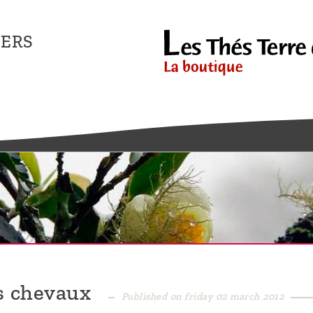
ERS
es chevaux
Published on friday 02 march 2012