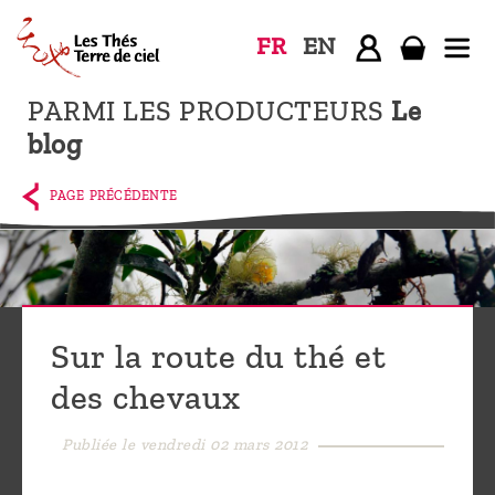
FR
EN
PARMI LES PRODUCTEURS
Le
Accueil
blog
La
boutique
PAGE PRÉCÉDENTE
Terre de
Ciel
Parmi les
producteurs,
Sur la route du thé et
le blog
des chevaux
Qui
sommes-
Publiée le vendredi 02 mars 2012
nous ?