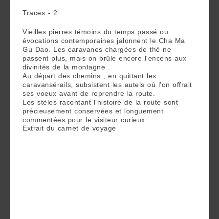
Découvrir
Traces - 2
le thé
Vieilles pierres témoins du temps passé ou
Pu'Erh
évocations contemporaines jalonnent le Cha Ma
Gu Dao. Les caravanes chargées de thé ne
passent plus, mais on brûle encore l'encens aux
Comment
divinités de la montagne .
infuser
Au départ des chemins , en quittant les
caravansérails, subsistent les autels où l'on offrait
votre thé
ses voeux avant de reprendre la route.
Les stèles racontant l'histoire de la route sont
?
précieusement conservées et longuement
commentées pour le visiteur curieux.
Contactez-
Extrait du carnet de voyage
Aujourd’hui grand voyage sur les chemins de
nous !
poussière rouge. Dans les brumes du petit
matin, la voiture noire de Jiao nous emmène vers
Simao.
Notre hôte nous emmène encore plus haut, sur
une petite plateforme rocheuse, au départ de la
route du thé. Ici les gens s’arrêtaient pour prier
avant d’entamer leur voyage vers Simao puis le
Tibet. Subsiste un petit autel de pierre dédié à
l’esprit de la montagne ; il porte des traces