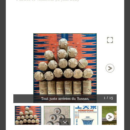
Découvrir
le thé
Pu'Erh
Comment
infuser
votre thé
?
Contactez-
nous !
1 / 15
Tout juste arrivées du Yunnan,