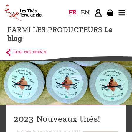
FR
EN
PARMI LES PRODUCTEURS
Le
Accueil
blog
La
boutique
PAGE PRÉCÉDENTE
Terre de
Ciel
Parmi les
producteurs,
le blog
Qui
2023 Nouveaux thés!
sommes-
nous ?
Publiée le vendredi 30 juin 2023