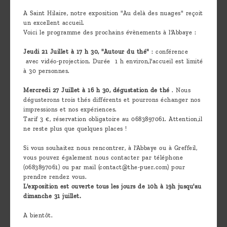
Découvrir
A Saint Hilaire, notre exposition "Au delà des nuages" reçoit
un excellent accueil.
le thé
Voici le programme des prochains évènements à l'Abbaye :
Pu'Erh
Jeudi 21 Juillet à 17 h 30, "Autour du thé"
: conférence
Comment
avec vidéo-projection. Durée 1 h environ,l'accueil est limité
à 30 personnes.
infuser
Mercredi 27 Juillet à 16 h 30, dégustation de thé
. Nous
votre thé
dégusterons trois thés différents et pourrons échanger nos
?
impressions et nos expériences.
Tarif 3 €, réservation obligatoire au 0683897061. Attention,il
Contactez-
ne reste plus que quelques places !
nous !
Si vous souhaitez nous rencontrer, à l'Abbaye ou à Greffeil,
vous pouvez également nous contacter par téléphone
(0683897061) ou par mail (contact@the-puer.com) pour
prendre rendez vous.
L'exposition est ouverte tous les jours de 10h à 19h jusqu'au
dimanche 31 juillet.
A bientôt.