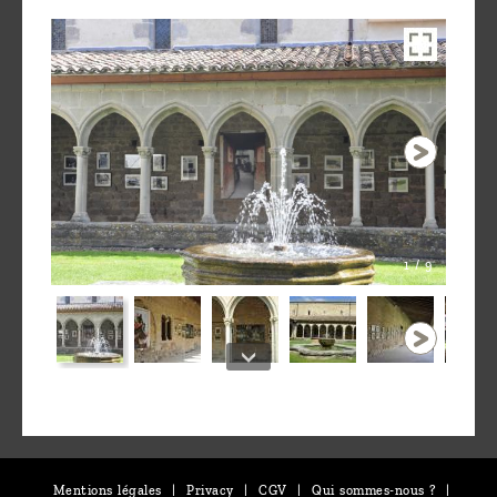
1 / 9
Mentions légales
|
Privacy
|
CGV
|
Qui sommes-nous ?
|