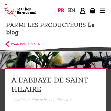
FR
EN
PARMI LES PRODUCTEURS
Le
Accueil
blog
La
boutique
PAGE PRÉCÉDENTE
Terre de
Ciel
Parmi les
producteurs,
A L'ABBAYE DE SAINT
le blog
HILAIRE
Qui
sommes-
Publiée le dimanche 17 juillet 2016
nous ?