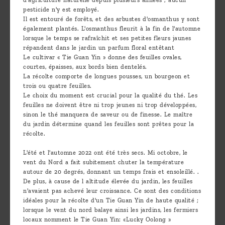
pesticide n'y est employé.
Il est entouré de forêts, et des arbustes d'osmanthus y sont
également plantés. L'osmanthus fleurit à la fin de l'automne
lorsque le temps se rafraîchit et ses petites fleurs jaunes
répandent dans le jardin un parfum floral entêtant
Le cultivar « Tie Guan Yin » donne des feuilles ovales,
courtes, épaisses, aux bords bien dentelés.
La récolte comporte de longues pousses, un bourgeon et
trois ou quatre feuilles.
Le choix du moment est crucial pour la qualité du thé. Les
feuilles ne doivent être ni trop jeunes ni trop développées,
sinon le thé manquera de saveur ou de finesse. Le maître
du jardin détermine quand les feuilles sont prêtes pour la
récolte.
L'été et l'automne 2022 ont été très secs. Mi octobre, le
vent du Nord a fait subitement chuter la température
autour de 20 degrés, donnant un temps frais et ensoleillé. .
De plus, à cause de l altitude élevée du jardin, les feuilles
n'avaient pas achevé leur croissance. Ce sont des conditions
idéales pour la récolte d'un Tie Guan Yin de haute qualité ;
lorsque le vent du nord balaye ainsi les jardins, les fermiers
locaux nomment le Tie Guan Yin: «Lucky Oolong »