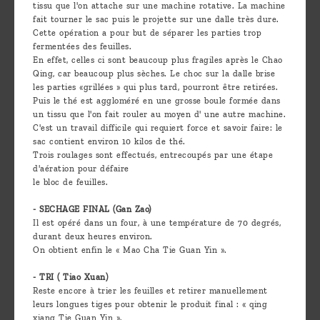
tissu que l'on attache sur une machine rotative. La machine
fait tourner le sac puis le projette sur une dalle très dure.
Cette opération a pour but de séparer les parties trop
fermentées des feuilles.
En effet, celles ci sont beaucoup plus fragiles après le Chao
Qing, car beaucoup plus sèches. Le choc sur la dalle brise
les parties «grillées » qui plus tard, pourront être retirées.
Puis le thé est aggloméré en une grosse boule formée dans
un tissu que l'on fait rouler au moyen d' une autre machine.
C'est un travail difficile qui requiert force et savoir faire: le
sac contient environ 10 kilos de thé.
Trois roulages sont effectués, entrecoupés par une étape
d'aération pour défaire
le bloc de feuilles.
- SECHAGE FINAL (Gan Zao)
Il est opéré dans un four, à une température de 70 degrés,
durant deux heures environ.
On obtient enfin le « Mao Cha Tie Guan Yin ».
- TRI ( Tiao Xuan)
Reste encore à trier les feuilles et retirer manuellement
leurs longues tiges pour obtenir le produit final : « qing
xiang Tie Guan Yin ».