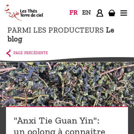
FR
EN
PARMI LES PRODUCTEURS
Le
Accueil
blog
La
boutique
PAGE PRÉCÉDENTE
Terre de
Ciel
Parmi les
producteurs,
le blog
Qui
"Anxi Tie Guan Yin":
sommes-
nous ?
un oolong à connaitre