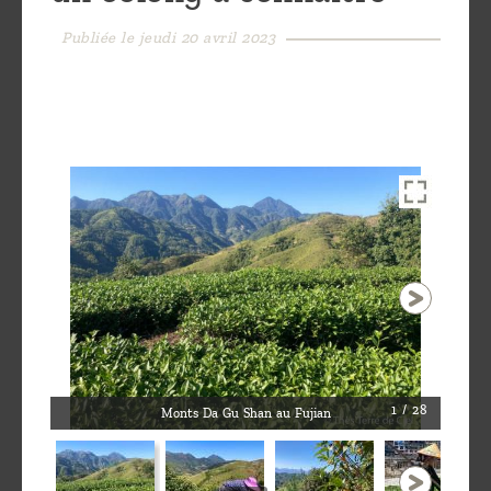
Découvrir
Publiée le jeudi 20 avril 2023
le thé
Pu'Erh
Comment
infuser
votre thé
?
Contactez-
nous !
1 / 28
Monts Da Gu Shan au Fujian