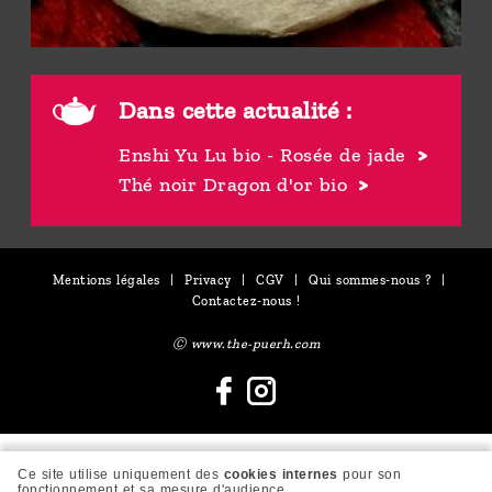
Dans cette actualité :
Enshi Yu Lu bio - Rosée de jade
Thé noir Dragon d'or bio
Mentions légales
|
Privacy
|
CGV
|
Qui sommes-nous ?
|
Contactez-nous !
Ⓒ www.the-puerh.com
Ce site utilise uniquement des
cookies internes
pour son
fonctionnement et sa mesure d'audience.