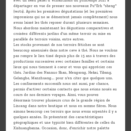
avec un beau panel d' échantillons du printemps 2021 à
départager en vue de presser nos nouveaux Pu"Erh "sheng"
(verts). Après les premières dégustations (et les premières
impressions qui ne se démentent jamais complètement) nous
avons laissé les thés reposer durant plusieurs semaines.
Nous abordons maintenant les dégustions comparatives et
croisées: différents jardins d'un même terroir ou mise en
parallèle de terroirs voisins, entre autres.
Les stocks provenant de nos terroirs fétiches se sont
beaucoup amenuisés dans notre cave à thé. Nous ne voulons
pas rompre le lien tissé depuis plus de 15 ans à travers des
productions successives avec certaines familles et certains
lieux qui nous tiennent à coeur et vous qui appréciez ces
thés. Jardins des Nannuo Shan, Mengsong, Hekai, Yibang,
Gelanghe, Manzhuang... pour n'en citer que quelques uns.
Les confinements successifs nous ont aussi, par chance,
permis d'activer certains contacts que nous avions noués au
cours de nos derniers voyages. Ainsi, vous pouvez
désormais trouver plusieurs crus de la grande région de
Lincang dans notre boutique et nous en somme fières. Nous
aimons beaucoup ces terroirs que nous avons arpentés il y a
quelques années. Ils présentent des caractéristiques
géographiques et une typicité bien différentes de celles du
Xishuangbanna. Occasion, donc, d'enrichir notre palette