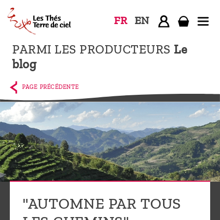
FR
EN
PARMI LES PRODUCTEURS
Le
Accueil
blog
La
boutique
PAGE PRÉCÉDENTE
Terre de
Ciel
Parmi les
producteurs,
le blog
Qui
sommes-
"AUTOMNE PAR TOUS
nous ?