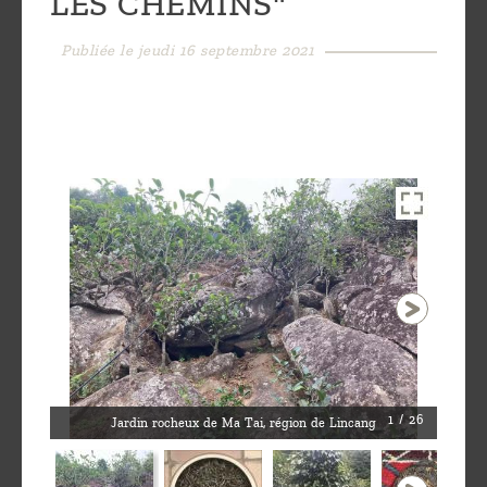
LES CHEMINS"
Découvrir
Publiée le jeudi 16 septembre 2021
le thé
Pu'Erh
Comment
infuser
votre thé
?
Contactez-
nous !
1 / 26
Jardin rocheux de Ma Tai, région de Lincang