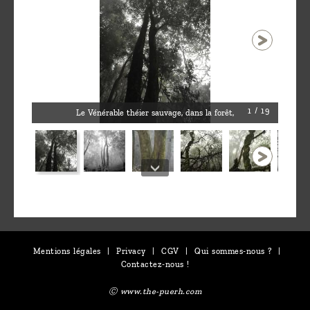
1 / 19
Le Vénérable théier sauvage, dans la forêt,
Mentions légales
|
Privacy
|
CGV
|
Qui sommes-nous ?
|
Contactez-nous !
Ⓒ www.the-puerh.com