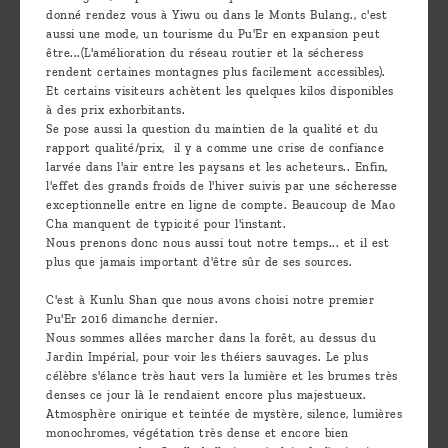
donné rendez vous à Yiwu ou dans le Monts Bulang., c'est
aussi une mode, un tourisme du Pu'Er en expansion peut
être...(L'amélioration du réseau routier et la sécheress
rendent certaines montagnes plus facilement accessibles).
Et certains visiteurs achètent les quelques kilos disponibles
à des prix exhorbitants.
Se pose aussi la question du maintien de la qualité et du
rapport qualité/prix, il y a comme une crise de confiance
larvée dans l'air entre les paysans et les acheteurs.. Enfin,
l'effet des grands froids de l'hiver suivis par une sécheresse
exceptionnelle entre en ligne de compte. Beaucoup de Mao
Cha manquent de typicité pour l'instant.
Nous prenons donc nous aussi tout notre temps... et il est
plus que jamais important d'être sûr de ses sources.
C'est à Kunlu Shan que nous avons choisi notre premier
Pu'Er 2016 dimanche dernier.
Nous sommes allées marcher dans la forêt, au dessus du
Jardin Impérial, pour voir les théiers sauvages. Le plus
célèbre s'élance très haut vers la lumière et les brumes très
denses ce jour là le rendaient encore plus majestueux.
Atmosphère onirique et teintée de mystère, silence, lumières
monochromes, végétation très dense et encore bien