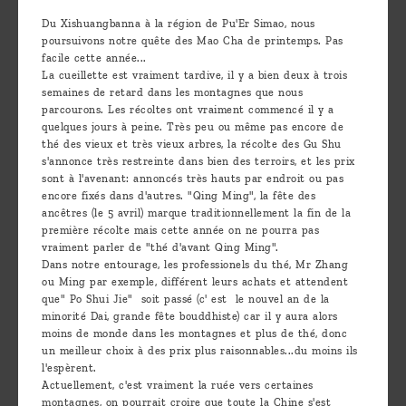
Découvrir
Du Xishuangbanna à la région de Pu'Er Simao, nous
poursuivons notre quête des Mao Cha de printemps. Pas
le thé
facile cette année...
Pu'Erh
La cueillette est vraiment tardive, il y a bien deux à trois
semaines de retard dans les montagnes que nous
Comment
parcourons. Les récoltes ont vraiment commencé il y a
quelques jours à peine. Très peu ou même pas encore de
infuser
thé des vieux et très vieux arbres, la récolte des Gu Shu
s'annonce très restreinte dans bien des terroirs, et les prix
votre thé
sont à l'avenant: annoncés très hauts par endroit ou pas
?
encore fixés dans d'autres. "Qing Ming", la fête des
ancêtres (le 5 avril) marque traditionnellement la fin de la
Contactez-
première récolte mais cette année on ne pourra pas
vraiment parler de "thé d'avant Qing Ming".
nous !
Dans notre entourage, les professionels du thé, Mr Zhang
ou Ming par exemple, différent leurs achats et attendent
que" Po Shui Jie" soit passé (c' est le nouvel an de la
minorité Dai, grande fête bouddhiste) car il y aura alors
moins de monde dans les montagnes et plus de thé, donc
un meilleur choix à des prix plus raisonnables...du moins ils
l'espèrent.
Actuellement, c'est vraiment la ruée vers certaines
montagnes, on pourrait croire que toute la Chine s'est