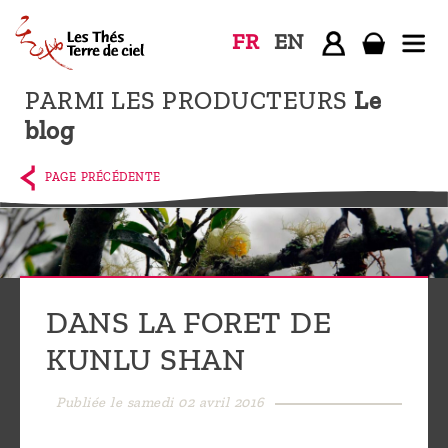
FR
EN
PARMI LES PRODUCTEURS
Le
Accueil
blog
La
boutique
PAGE PRÉCÉDENTE
Terre de
Ciel
Parmi les
producteurs,
DANS LA FORET DE
le blog
KUNLU SHAN
Qui
sommes-
Publiée le samedi 02 avril 2016
nous ?