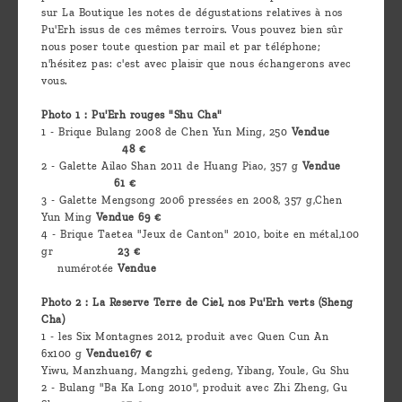
sur La Boutique les notes de dégustations relatives à nos
Pu'Erh issus de ces mêmes terroirs. Vous pouvez bien sûr
nous poser toute question par mail et par téléphone;
n'hésitez pas: c'est avec plaisir que nous échangerons avec
vous.
Photo 1 : Pu'Erh rouges "Shu Cha"
1 - Brique Bulang 2008 de Chen Yun Ming, 250
Vendue
48 €
2 - Galette Ailao Shan 2011 de Huang Piao, 357 g
Vendue
61 €
3 - Galette Mengsong 2006 pressées en 2008, 357 g,Chen
Yun Ming
Vendue 69 €
4 - Brique Taetea "Jeux de Canton" 2010, boite en métal,100
gr
23 €
numérotée
Vendue
Photo 2 : La Reserve Terre de Ciel, nos Pu'Erh verts (Sheng
Cha)
1 - les Six Montagnes 2012, produit avec Quen Cun An
6x100 g
Vendue167 €
Yiwu, Manzhuang, Mangzhi, gedeng, Yibang, Youle, Gu Shu
2 - Bulang "Ba Ka Long 2010", produit avec Zhi Zheng, Gu