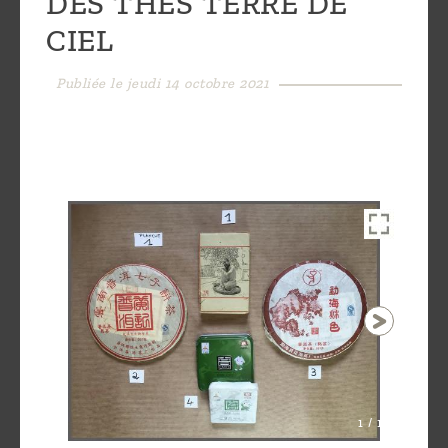
DES THES TERRE DE
Découvrir
CIEL
le thé
Pu'Erh
Publiée le jeudi 14 octobre 2021
Comment
infuser
votre thé
?
Contactez-
nous !
1 / 13