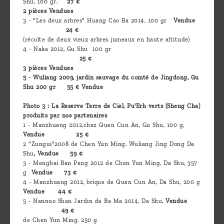
Shu, 100 gr.
27 €
2 pièces Vendues
3 - "Les deux arbres" Huang Cao Ba 2014, 100 gr
Vendue
24 €
(récolte de deux vieux arbres jumeaux en haute altitude)
4 - Naka 2012, Gu Shu 100 gr
25 €
3 pièces Vendues
5 - Wuliang 2009, jardin sauvage du comté de Jingdong, Gu
Shu 200 gr 55 € Vendue
Photo 3 : La Reserve Terre de Ciel, Pu'Erh verts (Sheng Cha)
produits par nos partenaires
1 - Manzhuang 2012,chez Quen Cun An, Gu Shu, 100 g,
Vendue
25 €
2 "Zungui"2008 de Chen Yun Ming, Wuliang Jing Dong Da
Shu
, Vendue
59 €
3 - Menghai Ban Peng 2012 de Chen Yun Ming, Da Shu, 357
g
Vendue
73 €
4 - Manzhuang 2012, brique de Quen Cun An, Da Shu, 200 g
Vendue
44 €
5 - Nannuo Shan Jardin de Ba Ma 2014, Da Shu,
Vendue
49 €
de Chen Yun Ming, 250 g