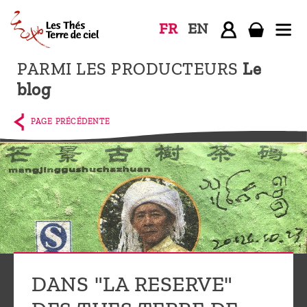
FR
EN
PARMI LES PRODUCTEURS
Le
Accueil
blog
La
boutique
PAGE PRÉCÉDENTE
Terre de
Ciel
Parmi les
producteurs,
le blog
Qui
sommes-
DANS "LA RESERVE"
nous ?