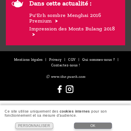
Dans cette actualité :
Pu'Erh sombre Menghai 2016
Premium
Impression des Monts Bulang 2018
Mentions légales
|
Privacy
|
CGV
|
Qui sommes-nous ?
|
Contactez-nous !
Ⓒ www.the-puerh.com
Ce site utilise uniquement des
cookies internes
pour son
fonctionnement et sa mesure d'audience.
PERSONNALISER
OK