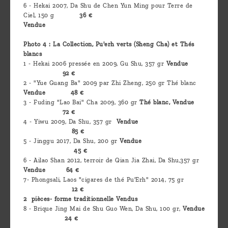
6 - Hekai 2007, Da Shu de Chen Yun Ming pour Terre de
Ciel, 150 g
36 €
Vendue
Photo 4 : La Collection, Pu'erh verts (Sheng Cha) et Thés
blancs
1 - Hekai 2006 pressée en 2009, Gu Shu, 357 gr
Vendue
92 €
2 - "Yue Guang Ba" 2009 par Zhi Zheng, 250 gr Thé blanc
Vendue
48 €
3 - Fuding "Lao Bai" Cha 2009, 360 gr
Thé blanc, Vendue
72 €
4 - Yiwu 2009, Da Shu, 357 gr
Vendue
85 €
5 - Jinggu 2017, Da Shu, 200 gr
Vendue
45 €
6 - Ailao Shan 2012, terroir de Qian Jia Zhai, Da Shu,357 gr
Vendue
64 €
7- Phongsali, Laos "cigares de thé Pu'Erh" 2014, 75 gr
12 €
2 pièces- forme traditionnelle Vendus
8 - Brique Jing Mai de Shu Guo Wen, Da Shu, 100 gr,
Vendue
24 €