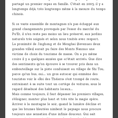
partagé un premier repas en famille. C'était en 2005, il y a
longtemps déjà, très longtemps même à la mesure du temps
chinois.
Si ce vaste ensemble de montagnes n'a pas échappé aux
grand changements provoqués par l'essor du marché du
Pu'Er, il n'en reste pas moins un lieu préservé, aux jardins
naturels très soignés et selon nous traités avec respect.
La proximité de Jinghong et de Menghai (devenues deux
grandes villes) aurait pu faire des Monts Nannuo une
victime de choix du tourisme de masse. On a pu même
croire il y a quelques années que «c'était arrivé». Que dire
des sentiments qu'on éprouve à se trouver pris dans un
embouteillage sur la piste conduisant au village de Shi Tou,
parce qu'un bus, oui... un gros autocar qui emmène des
touristes voir le «Roi des Théiers» s'est trompé de route,
entrainant à sa suite tout un cortège de voitures, sous le
regard désabusé des habitants locaux...
Mais comme toujours, il faut dépasser les premiers villages,
s'éloigner, monter plus haut et très vite la magie opère.
Arriver à la montagne le soir, quand la lumière décline et
que les brumes bleutées nimbent le paysage nous procure
toujours une sensation d'une infinie douceur. Qui sait