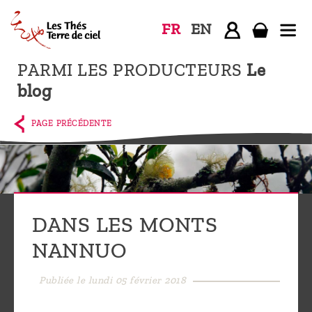
FR
EN
PARMI LES PRODUCTEURS
Le
Accueil
blog
La
boutique
PAGE PRÉCÉDENTE
Terre de
Ciel
Parmi les
producteurs,
DANS LES MONTS
le blog
NANNUO
Qui
sommes-
Publiée le lundi 05 février 2018
nous ?