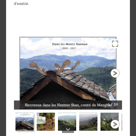
d'amitié.
1 / 50
2013. E
Bienvenue dans les Nannuo Shan, comté de Menghai