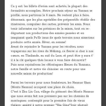
Découvrir
Ca y est: les billets d'avion sont achetés, la plupart des
formalités accomplies. Notre prochain séjour au Yunnan se
le thé
profile, nous partirons le 6 mars. Ne restent plus à faire,
Pu'Erh
désormais, que les plus agréables des préparatifs: établir des
itinéraires, compulser des cartes, prévenir les amis. Nous
Comment
tenir informées sur les prémices de la saison, tout en re-
dégustant nos productions des années passées et en
infuser
imaginant quels Pu'Er issus de quels terroirs nous aimerions
produire cette année. Rêver, en somme!
votre thé
Avant de rejoindre le Yunnan pour les récoltes, nous
?
voyagerons sur les rives du Mékong, ce fleuve si cher à nos
cœurs, en Thailande, au sud du Laos, et peut être y aura t'
Contactez-
il à la clé quelques thés locaux à vous faire découvrir?
Puis nous rejoindrons les «Montagnes Bleues du Yunnan»,
nous !
notre famille et notre vie chinoise: en route pour une
nouvelle saison de production!
Parmi les terroirs pour nous fondateurs, les Nannuo Shan
(Monts Nannuo) occupent une place de choix.
C''est à Zhu Lin Cun, village du piémont des Monts Nannuo
que nous avons fait nos premiers pas sur les chemins de
montagnes; contemplé pour la première fois de vieux
théiers; assisté à notre premier "Sha Qing"(voir photos);