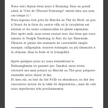
Découvrir
Nous voici depuis deux jours à Kunming. Sous un grand
soleil, la "Cité de l'Eternel Printemps" mérite bien son nom
le thé
ces temps ci !
Pu'Erh
Nous logeons tout près du Marché au Thé du Nord, un peu
à l'écart de la furie du centre ville où la circulation est
Comment
intense et les zones commerciales en pleine expansion.
Hier après midi, nous avons renoué avec des leiux que nous
infuser
aimons, le Temple Yuantong, le Parc du Lac Emeraude.
Flânerie et plaisir des moments de convivialité simple:
votre thé
musique, calligraphie, sourires échangés, un joli dimanche à
?
la chinoise, dans la foule et la tranquilité.
Contactez-
Après quelques jours ici, nous irejoindrons le
Xishuangbanna en passant par Jianshui ;nous avons
nous !
retrouvé nos amis potiers au Marché au Thé pour préparer
ensemble notre séjour là bas.
Et bien sûr, on boit du thé Pu'Er en abondance, on fait des
rencontres autour de la table de dégustation....mais de cela
nous reparlerons très prochainement.