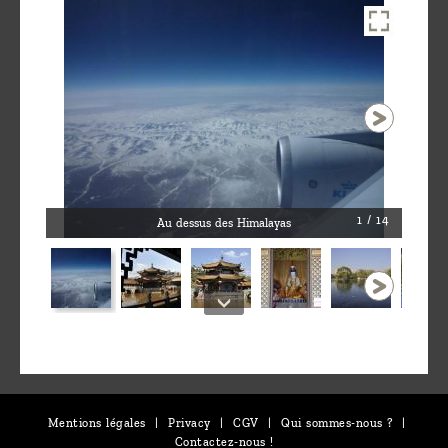
1 / 14
Au dessus des Himalayas
Mentions légales
|
Privacy
|
CGV
|
Qui sommes-nous ?
|
Contactez-nous !