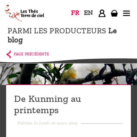
FR
EN
PARMI LES PRODUCTEURS
Le
Accueil
blog
La
boutique
PAGE PRÉCÉDENTE
Terre de
Ciel
Parmi les
producteurs,
De Kunming au
le blog
printemps
Qui
sommes-
Publiée le lundi 10 mars 2014
nous ?