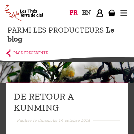
FR
EN
PARMI LES PRODUCTEURS
Le
Accueil
blog
La
boutique
PAGE PRÉCÉDENTE
Terre de
Ciel
Parmi les
producteurs,
DE RETOUR A
le blog
KUNMING
Qui
sommes-
Publiée le dimanche 19 octobre 2014
nous ?