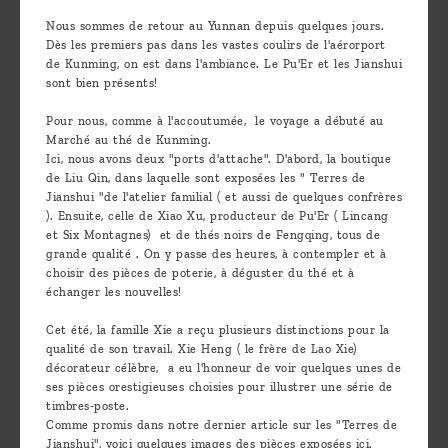
Découvrir
Nous sommes de retour au Yunnan depuis quelques jours.
Dès les premiers pas dans les vastes coulirs de l'aérorport
le thé
de Kunming, on est dans l'ambiance. Le Pu'Er et les Jianshui
Pu'Erh
sont bien présents!
Comment
Pour nous, comme à l'accoutumée, le voyage a débuté au
Marché au thé de Kunming.
infuser
Ici, nous avons deux "ports d'attache". D'abord, la boutique
de Liu Qin, dans laquelle sont exposées les " Terres de
votre thé
Jianshui "de l'atelier familial ( et aussi de quelques confrères
?
). Ensuite, celle de Xiao Xu, producteur de Pu'Er ( Lincang
et Six Montagnes) et de thés noirs de Fengqing, tous de
Contactez-
grande qualité . On y passe des heures, à contempler et à
choisir des pièces de poterie, à déguster du thé et à
nous !
échanger les nouvelles!
Cet été, la famille Xie a reçu plusieurs distinctions pour la
qualité de son travail. Xie Heng ( le frère de Lao Xie)
décorateur célèbre, a eu l'honneur de voir quelques unes de
ses pièces orestigieuses choisies pour illustrer une série de
timbres-poste.
Comme promis dans notre dernier article sur les "Terres de
Jianshui", voici quelques images des pièces exposées ici.