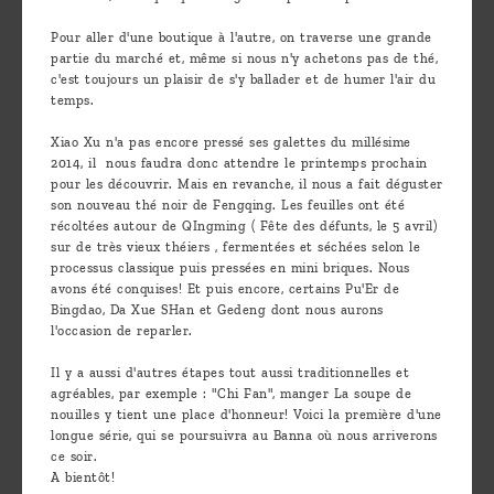
Pour aller d'une boutique à l'autre, on traverse une grande
partie du marché et, même si nous n'y achetons pas de thé,
c'est toujours un plaisir de s'y ballader et de humer l'air du
temps.
Xiao Xu n'a pas encore pressé ses galettes du millésime
2014, il nous faudra donc attendre le printemps prochain
pour les découvrir. Mais en revanche, il nous a fait déguster
son nouveau thé noir de Fengqing. Les feuilles ont été
récoltées autour de QIngming ( Fête des défunts, le 5 avril)
sur de très vieux théiers , fermentées et séchées selon le
processus classique puis pressées en mini briques. Nous
avons été conquises! Et puis encore, certains Pu'Er de
Bingdao, Da Xue SHan et Gedeng dont nous aurons
l'occasion de reparler.
Il y a aussi d'autres étapes tout aussi traditionnelles et
agréables, par exemple : "Chi Fan", manger La soupe de
nouilles y tient une place d'honneur! Voici la première d'une
longue série, qui se poursuivra au Banna où nous arriverons
ce soir.
A bientôt!