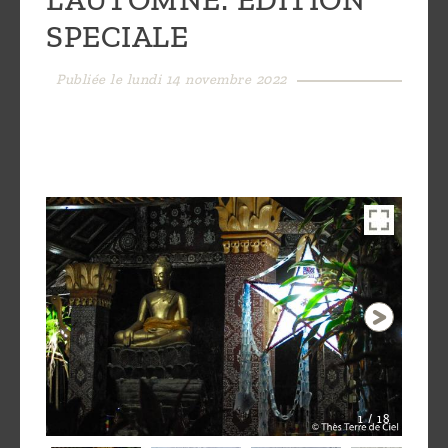
Découvrir
SPECIALE
le thé
Publiée le lundi 14 novembre 2022
Pu'Erh
Comment
infuser
votre thé
?
Contactez-
nous !
1 / 18