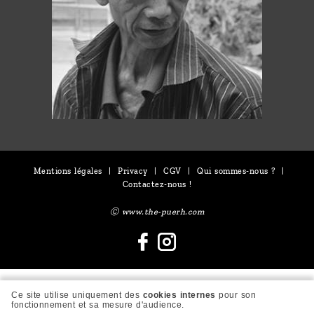
Mentions légales
|
Privacy
|
CGV
|
Qui sommes-nous ?
|
Contactez-nous !
Ⓒ www.the-puerh.com
Ce site utilise uniquement des
cookies internes
pour son
fonctionnement et sa mesure d'audience.