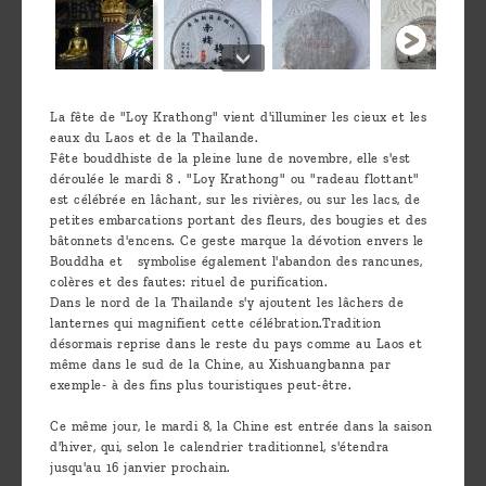
La fête de "Loy Krathong" vient d'illuminer les cieux et les
eaux du Laos et de la Thailande.
Fête bouddhiste de la pleine lune de novembre, elle s'est
déroulée le mardi 8 . "Loy Krathong" ou "radeau flottant"
est célébrée en lâchant, sur les rivières, ou sur les lacs, de
petites embarcations portant des fleurs, des bougies et des
bâtonnets d'encens. Ce geste marque la dévotion envers le
Bouddha et symbolise également l'abandon des rancunes,
colères et des fautes: rituel de purification.
Dans le nord de la Thailande s'y ajoutent les lâchers de
lanternes qui magnifient cette célébration.Tradition
désormais reprise dans le reste du pays comme au Laos et
même dans le sud de la Chine, au Xishuangbanna par
exemple- à des fins plus touristiques peut-être.
Ce même jour, le mardi 8, la Chine est entrée dans la saison
d'hiver, qui, selon le calendrier traditionnel, s'étendra
jusqu'au 16 janvier prochain.