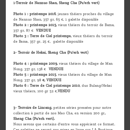
1-Terroir de Nannuo Shan, Sheng Cha (Pu'erh vert)
Photo 1 : printemps 2016
, jeunes théiers proches du village
de Nannuo Shan, 357 gr, 65 €, 1 galette disponible
Photo 2 : printemps 2015,
vieux théiers du terroir de Bama,
357 gr, 87 €
VENDUE
Photo 3 : Terre de Ciel printemps,
vieux théiers du terroir
de Bama, 357 gr, 25 €, galette disponible
2- Terroir de Hekai, Sheng Cha (Pu'erh vert)
Photo 4 : printemps 2009,
vieux théiers du village de Man
Nong, 357 gr, 138 €
VENDUE
Photo 5 : printemps 2015
, vieux théiers du village de Man
Nong, 357 gr, 98
€, VENDUE
Photo 6 : Terre de Ciel printemps 2010
, duo Bulang/Hekai
vieux théiers, 100 gr 52 €,
VENDU
3- Terroirs de Lincang,
petites séries pressées pour notre
collection à partir de nos Mao Cha, en version 200 gr
,
Sheng Cha (Pu'erh vert).
Nous savons que certains d'entre vous appécient ce format.
Ces galettes ne seront pas mises en ligne sur LA Boutique