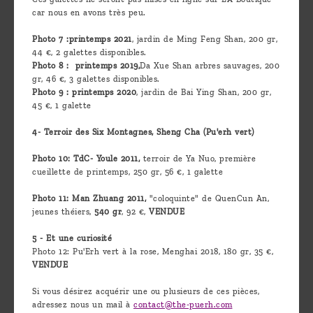
car nous en avons très peu.
Photo 7 :printemps 2021
, jardin de Ming Feng Shan, 200 gr,
44 €, 2 galettes disponibles.
Photo 8 : printemps 2019,
Da Xue Shan arbres sauvages, 200
gr, 46 €, 3 galettes disponibles.
Photo 9 : printemps 2020
, jardin de Bai Ying Shan, 200 gr,
45 €, 1 galette
4- Terroir des Six Montagnes, Sheng Cha (Pu'erh vert)
Photo 10: TdC- Youle 2011,
terroir de Ya Nuo, première
cueillette de printemps, 250 gr, 56 €, 1 galette
Photo 11: Man Zhuang 2011,
"coloquinte" de QuenCun An,
jeunes théiers,
540 gr
, 92 €,
VENDUE
5 - Et une curiosité
Photo 12: Pu'Erh vert à la rose, Menghai 2018, 180 gr, 35 €,
VENDUE
Si vous désirez acquérir une ou plusieurs de ces pièces,
adressez nous un mail à
contact@the-puerh.com