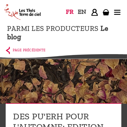
FR
EN
PARMI LES PRODUCTEURS
Le
Accueil
blog
La
boutique
PAGE PRÉCÉDENTE
Terre de
Ciel
Parmi les
producteurs,
le blog
Qui
sommes-
DES PU'ERH POUR
nous ?
L'AUTOMNE: EDITION