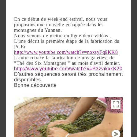
Découvrir
le thé
En ce début de week-end estival, nous vous
proposons une nouvelle échappée dans les
Pu'Erh
montagnes du Yunnan.
Nous venons de mettre en ligne deux vidéos .
Comment
L'une décrit la première étape de la fabrication du
infuser
Pu'Er
http://www.youtube.com/watch?v=noxsyFq9KK8
votre thé
L'autre retrace la fabrication de nos galettes de
"Thé des Six Montagnes " au mois d'avril dernier.
?
http://www.youtube.com/watch?v=B3zvikxkK20
D'autres séquences seront très prochainement
Contactez-
disponibles.
Bonne découverte
nous !