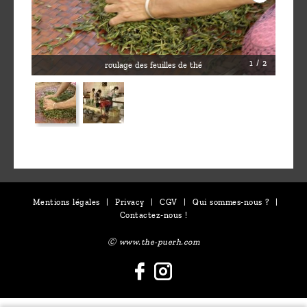
1 / 2
roulage des feuilles de thé
Mentions légales
|
Privacy
|
CGV
|
Qui sommes-nous ?
|
Contactez-nous !
Ⓒ www.the-puerh.com