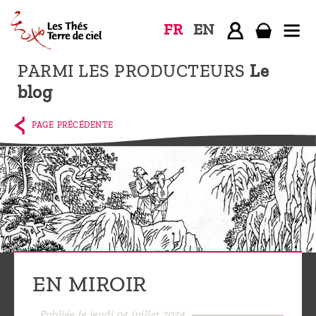
FR
EN
PARMI LES PRODUCTEURS
Le
Accueil
blog
La
boutique
PAGE PRÉCÉDENTE
Terre de
Ciel
Parmi les
producteurs,
le blog
Qui
EN MIROIR
sommes-
nous ?
Publiée le jeudi 04 juillet 2024