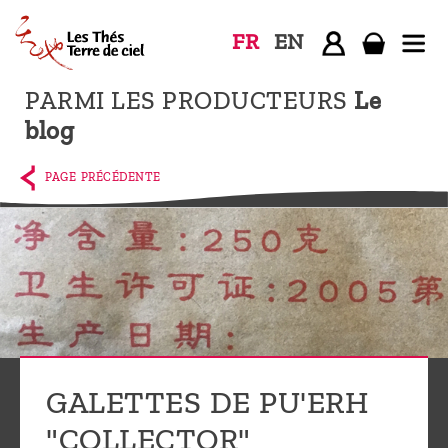
FR
EN
PARMI LES PRODUCTEURS
Le
Accueil
blog
La
boutique
PAGE PRÉCÉDENTE
Terre de
Ciel
Parmi les
producteurs,
le blog
Qui
GALETTES DE PU'ERH
sommes-
nous ?
"COLLECTOR"