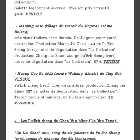
Collection"..
Galette légèrement écornée...d'ou son prix attractif.
90 €-
VENDUE
- Manjing 2010 (village du terroir de Jingmai, ethnie
Bulang)
très vieux théiers, série limitée. Un Jingmai assez corsé,
particulier. Production Zhang Jia Zhao- 240 gr Pu'Erh
Sheng (vert), notes de dégustation dans "La Collection".
Production Zhang Jia Zhao- 240 gr Pu'Erh Sheng (vert),
notes de dégustation dans "La Collection".
57 €
VENDUE
- Huang Cao Ba 2012 (monts Wuliang, district de Jing Gu)-
VENDUE
Pu'Erh sheng (vert). Très vieux arbres, production Zhang Jia
Zhao- 357 gr, notes de dégustation dans "La Collection".
Terroir reculé et sauvage, un Pu'Erh à apprivoiser.
75
€.
VENDUE
2 - Les Pu'Erh sheng de Chen Yun Ming (Lie Yun Tang) -
"Gu Liu Shan" 2011, tong de six galettes de Pu'Erh Sheng
(vert), issues de chacune des Six Montagnes.