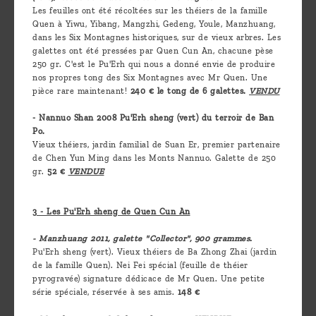
Les feuilles ont été récoltées sur les théiers de la famille
Quen à Yiwu, Yibang, Mangzhi, Gedeng, Youle, Manzhuang,
dans les Six Montagnes historiques, sur de vieux arbres. Les
galettes ont été pressées par Quen Cun An, chacune pèse
250 gr. C'est le Pu'Erh qui nous a donné envie de produire
nos propres tong des Six Montagnes avec Mr Quen. Une
pièce rare maintenant!
240 € le tong de 6 galettes.
VENDU
- Nannuo Shan 2008 Pu'Erh sheng (vert) du terroir de Ban
Po.
Vieux théiers, jardin familial de Suan Er, premier partenaire
de Chen Yun Ming dans les Monts Nannuo. Galette de 250
gr.
52 €
VENDUE
3 - Les Pu'Erh sheng de Quen Cun An
- Manzhuang 2011, galette "Collector", 900 grammes.
Pu'Erh sheng (vert). Vieux théiers de Ba Zhong Zhai (jardin
de la famille Quen). Nei Fei spécial (feuille de théier
pyrogravée) signature dédicace de Mr Quen. Une petite
série spéciale, réservée à ses amis.
148 €