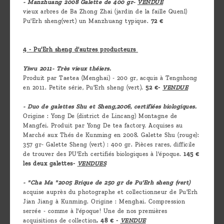
- Manzhuang 2008 Galette de 400 gr-
VENDUE
vieux arbres de Ba Zhong Zhai (jardin de la faille Quenl)
Pu'Erh sheng(vert) un Manzhuang typique.
72 €
4 - Pu'Erh sheng d'autres producteurs
Yiwu 2011- Très vieux théiers.
Produit par Taetea (Menghai) - 200 gr, acquis à Tengshong
en 2011. Petite série, Pu'Erh sheng (vert).
52 €-
VENDUE
- Duo de galettes Shu et Sheng,2006, certifiées biologiques.
Origine : Yong De (district de Lincang) Montagne de
Mangfei. Produit par Yong De tea factory. Acquises au
Marché aux Thés de Kunming en 2008. Galette Shu (rouge):
357 gr- Galette Sheng (vert) : 400 gr. Pièces rares, difficile
de trouver des PU'Erh certifiés biologiques à l'époque.
145 €
les deux galettes-
VENDUES
- "Cha Ma "2005 Brique de 250 gr de Pu'Erh sheng (vert)
acquise auprès du photographe et collectionneur de Pu'Erh
Jian Jiang à Kunming. Origine : Menghai. Compression
serrée - comme à l'époque! Une de nos premières
acquisitions de collection
. 48 € -
VENDUE