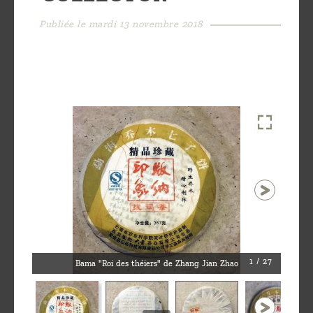
Découvrir
Publiée le mardi 13 novembre 2018
le thé
Pu'Erh
Comment
infuser
votre thé
?
Contactez-
nous !
1 / 27
Bama "Roi des théiers" de Zhang Jian Zhao