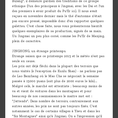
Bulang", il demeure gardien des traditions de ce groupe
ethnique (l'un des principaux à Jingmai, avec les Dai et l'un
des premiers à avoir produit du Pu'Er ici). Il nous avait
reçues en novembre dernier mais le thé d'automne n'était
pas encore pressé, impossible donc d'en rapporter quelques
galettes. C'est chose faite, nous vous présenterons bientôt
quelques exemplaires de sa production, signés de sa main.
Un Jingmai un peu plus corsé, comme les Pu'Er de Manjing,
plein de caractère.
JINGHONG, un étrange printemps.
Etrange saison que ce printemps 2015 et la météo n'est pas
seule en cause.
Les prix ont déjà fléchi dans la plupart des terroirs que
nous visités (à l'exception de Kunlu Shan) - ne parlons pas
de Lao Banzhang où le Mao Cha se négociait la semaine
passée à 15000 yuans (soit plus de 2000 euros le kilo)...
Malgré celà, le marché est attentiste ; beaucoup moins de
va et vient de voitures dans les montagnes et pour
beaucoup de nos coannaissances le maitre mot est :
"j'attends". Dans nombre de terroirs, contrairement aux
autres années, les prix ne sont pas toujours fixés. C'est
notamment le cas de certains villages à Yiwu et dans les
"Six Montagnes" ainsi qu'à Jingmai. On a l'impression qu'il