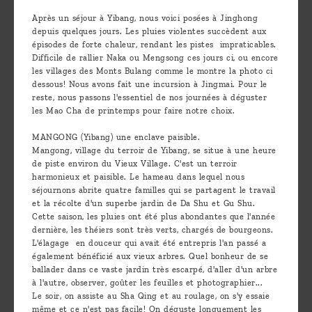
Découvrir
Après un séjour à Yibang, nous voici posées à Jinghong
depuis quelques jours. Les pluies violentes succèdent aux
le thé
épisodes de forte chaleur, rendant les pistes impraticables.
Pu'Erh
Difficile de rallier Naka ou Mengsong ces jours ci, ou encore
les villages des Monts Bulang comme le montre la photo ci
Comment
dessous! Nous avons fait une incursion à Jingmai. Pour le
reste, nous passons l'essentiel de nos journées à déguster
infuser
les Mao Cha de printemps pour faire notre choix.
votre thé
MANGONG (Yibang) une enclave paisible.
?
Mangong, village du terroir de Yibang, se situe à une heure
de piste environ du Vieux Village. C'est un terroir
Contactez-
harmonieux et paisible. Le hameau dans lequel nous
séjournons abrite quatre familles qui se partagent le travail
nous !
et la récolte d'un superbe jardin de Da Shu et Gu Shu.
Cette saison, les pluies ont été plus abondantes que l'année
dernière, les théiers sont très verts, chargés de bourgeons.
L'élagage en douceur qui avait été entrepris l'an passé a
également bénéficié aux vieux arbres. Quel bonheur de se
ballader dans ce vaste jardin très escarpé, d'aller d'un arbre
à l'autre, observer, goûter les feuilles et photographier...
Le soir, on assiste au Sha Qing et au roulage, on s'y essaie
même et ce n'est pas facile! On déguste longuement les