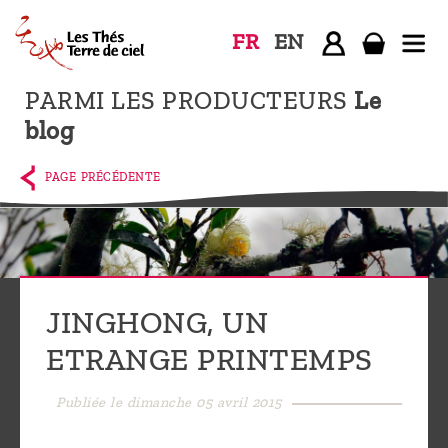
FR
EN
PARMI LES PRODUCTEURS
Le
Accueil
blog
La
boutique
PAGE PRÉCÉDENTE
Terre de
Ciel
Parmi les
producteurs,
JINGHONG, UN
le blog
ETRANGE PRINTEMPS
Qui
sommes-
Publiée le dimanche 05 avril 2015
nous ?