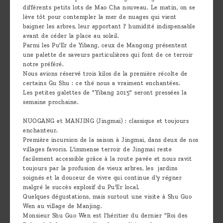
différents petits lots de Mao Cha nouveau. Le matin, on se
lève tôt pour contempler la mer de nuages qui vient
baigner les arbres, leur apportant l' humidité indispensable
avant de céder la place au soleil.
Parmi les Pu'Er de Yibang, ceux de Mangong présentent
une palette de saveurs particulières qui font de ce terroir
notre préféré.
Nous avions réservé trois kilos de la première récolte de
certains Gu Shu : ce thé nous a vraiment enchantées.
Les petites galettes de "Yibang 2015" seront pressées la
semaine prochaine.
NUOGANG et MANJING (Jingmai) : classique et toujours
enchanteur.
Première incursion de la saison à Jingmai, dans deux de nos
villages favoris. L'immense terroir de Jingmai reste
facilement accessible grâce à la route pavée et nous ravit
toujours par la profusion de vieux arbres, les jardins
soignés et la douceur de vivre qui continue d'y régner
malgré le succès explosif du Pu'Er local.
Quelques dégustations, mais surtout une visite à Shu Guo
Wen au village de Manjing.
Monsieur Shu Guo Wen est l'héritier du dernier "Roi des