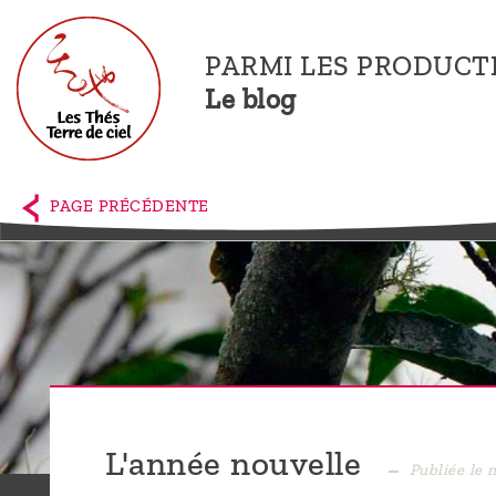
PARMI LES PRODUCT
Le blog
Accueil
La
PAGE PRÉCÉDENTE
boutique
Terre de
Ciel
Parmi les
producteurs,
le blog
L'année nouvelle
Publiée le 
Qui