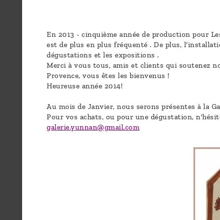
sommes-
nous ?
En 2013 - cinquième année de production pour Les
est de plus en plus fréquenté . De plus, l'installa
Découvrir
dégustations et les expositions .
le thé
Merci à vous tous, amis et clients qui soutenez n
Provence, vous êtes les bienvenus !
Pu'Erh
Heureuse année 2014!
Comment
Au mois de Janvier, nous serons présentes à la Ga
Pour vos achats, ou pour une dégustation, n'hésite
infuser
galerie.yunnan@gmail.com
votre thé
?
Contactez-
nous !