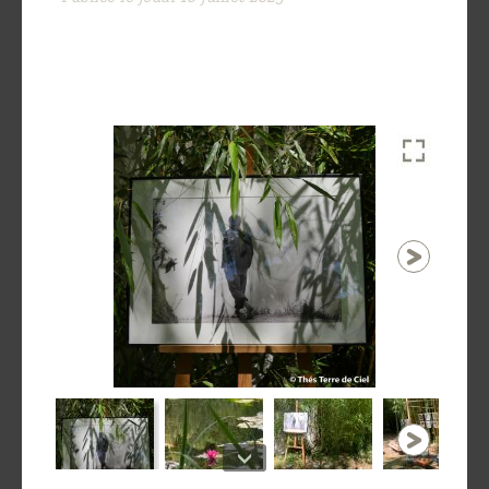
Découvrir
le thé
Pu'Erh
Comment
infuser
votre thé
?
Contactez-
nous !
1 / 17