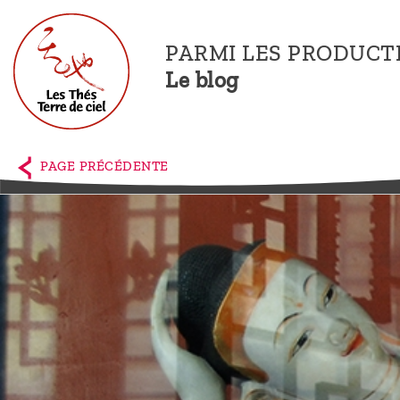
PARMI LES PRODUCT
Le blog
Accueil
La
PAGE PRÉCÉDENTE
boutique
Terre de
Ciel
Parmi les
producteurs,
le blog
Qui