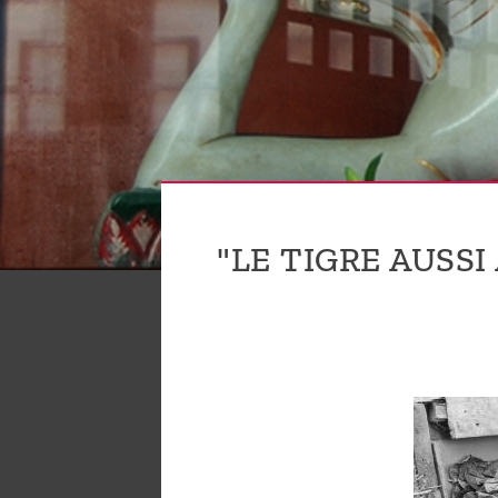
sommes-
nous ?
Découvrir
le thé
Pu'Erh
Comment
"LE TIGRE AUSSI
infuser
votre thé
?
Contactez-
nous !