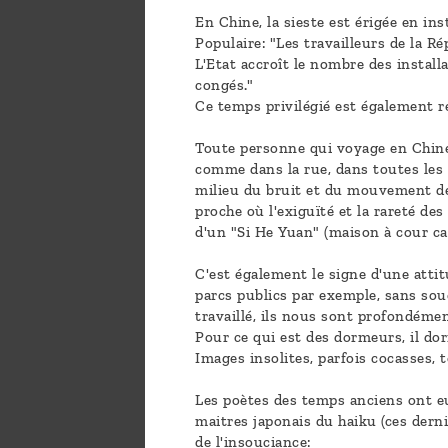
En Chine, la sieste est érigée en ins
Populaire: "Les travailleurs de la R
L'Etat accroît le nombre des installa
congés."
Ce temps privilégié est également r
Toute personne qui voyage en Chine 
comme dans la rue, dans toutes les p
milieu du bruit et du mouvement de 
proche où l'exiguïté et la rareté de
d'un "Si He Yuan" (maison à cour car
C'est également le signe d'une attit
parcs publics par exemple, sans sou
travaillé, ils nous sont profondéme
Pour ce qui est des dormeurs, il do
Images insolites, parfois cocasses
Les poètes des temps anciens ont eux
maitres japonais du haiku (ces dern
de l'insouciance: