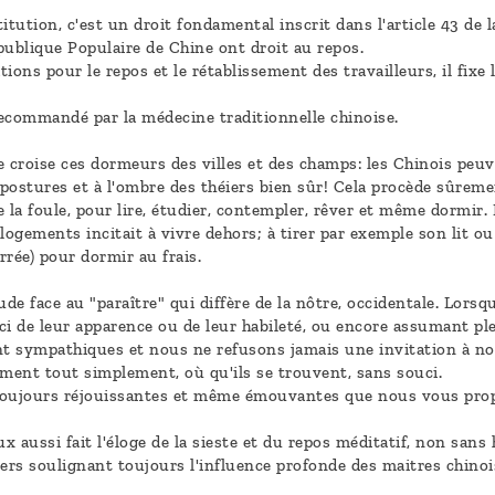
titution, c'est un droit fondamental inscrit dans l'article 43 de
épublique Populaire de Chine ont droit au repos.
tions pour le repos et le rétablissement des travailleurs, il fixe 
ecommandé par la médecine traditionnelle chinoise.
croise ces dormeurs des villes et des champs: les Chinois peuv
ostures et à l'ombre des théiers bien sûr! Cela procède sûremen
la foule, pour lire, étudier, contempler, rêver et même dormir.
s logements incitait à vivre dehors; à tirer par exemple son lit
rée) pour dormir au frais.
ude face au "paraître" qui diffère de la nôtre, occidentale. Lors
ci de leur apparence ou de leur habileté, ou encore assumant p
nt sympathiques et nous ne refusons jamais une invitation à no
rment tout simplement, où qu'ils se trouvent, sans souci.
, toujours réjouissantes et même émouvantes que nous vous prop
 aussi fait l'éloge de la sieste et du repos méditatif, non sans
iers soulignant toujours l'influence profonde des maitres chinoi