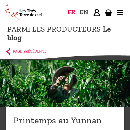
FR
EN
PARMI LES PRODUCTEURS
Le
Accueil
blog
La
boutique
PAGE PRÉCÉDENTE
Terre de
Ciel
Parmi les
producteurs,
le blog
Qui
sommes-
Printemps au Yunnan
nous ?