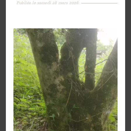
Publiée le samedi 28 mars 2026
Découvrir
le thé
Pu'Erh
Comment
infuser
votre thé
?
Contactez-
nous !