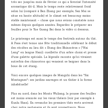
très sec jusqu'au mois de février ce qui a favorisé l'intensité
aromatique dit-il. Mais le temps reste relativement froid
selon lui (comparé à Ban Zhang par exemple, San Mai se
situe en haute altitude) et le climat est beaucoup moins
stable maintenant – chose que nous avions constatée nous
mêmes depuis quelques années. Regardez le préparer ses
feuilles pour le Yue Guang Bai dans la vidéo ci dessous.
Le printemps est aussi le temps des festivals autour du thé.
A Pasa s'est tenue une fête traditionnelle célébrant le début
des récoltes au lieu dit « Etang des Rhinocéros » ("Nai
Lang" en langue Hani): cueillette d'un arbre choisi et presse
d'une galette spéciale. La légende raconte qu'ici vivaient
autrefois des rhinocéros qui venaient se baigner dans la
boue de cet étang.
Voici encore quelques images de Mangzhi dans les "Six
Montagnes": ses jardins sauvages et un théier à la forme
inhabituelle!
Plus au nord, dans les Monts Wuliang, la pousse des feuilles
est moins avancée sur les vieux théiers (voir par exemple à
Kunlu Shan). En revanche les premiers thés verts arrivent
chez notre partenaire et ils sont prometteurs. Nous