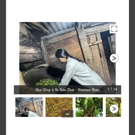
1 / 14
Sha QIng à Ya Kou Zhai - Nannuo Shan