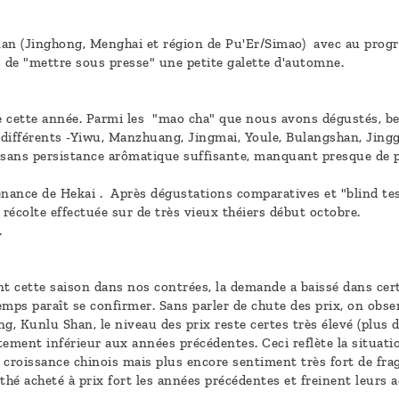
an (Jinghong, Menghai et région de Pu'Er/Simao) avec au pro
 de "mettre sous presse" une petite galette d'automne.
ile cette année. Parmi les "mao cha" que nous avons dégustés, b
s différents -Yiwu, Manzhuang, Jingmai, Youle, Bulangshan, Jingg
s", sans persistance arômatique suffisante, manquant presque de 
ance de Hekai . Après dégustations comparatives et "blind test
e récolte effectuée sur de très vieux théiers début octobre.
.
t cette saison dans nos contrées, la demande a baissé dans certa
ps paraît se confirmer. Sans parler de chute des prix, on obser
, Kunlu Shan, le niveau des prix reste certes très élevé (plus 
ttement inférieur aux années précédentes. Ceci reflète la situat
croissance chinois mais plus encore sentiment très fort de fragil
thé acheté à prix fort les années précédentes et freinent leurs 