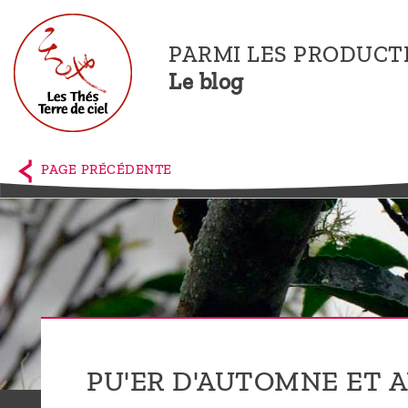
PARMI LES PRODUCT
Le blog
Accueil
La
PAGE PRÉCÉDENTE
boutique
Terre de
Ciel
Parmi les
producteurs,
le blog
PU'ER D'AUTOMNE ET 
Qui