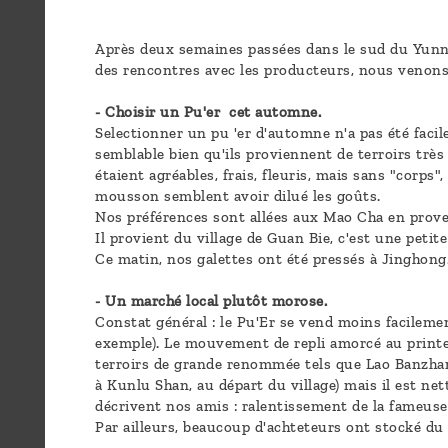
sommes-
nous ?
Après deux semaines passées dans le sud du Yunn
des rencontres avec les producteurs, nous venons
Découvrir
- Choisir un Pu'er cet automne.
le thé
Selectionner un pu 'er d'automne n'a pas été fac
semblable bien qu'ils proviennent de terroirs trè
Pu'Erh
étaient agréables, frais, fleuris, mais sans "corp
mousson semblent avoir dilué les goûts.
Comment
Nos préférences sont allées aux Mao Cha en proven
Il provient du village de Guan Bie, c'est une petit
infuser
Ce matin, nos galettes ont été pressés à Jinghong
votre thé
?
- Un marché local plutôt morose.
Constat général : le Pu'Er se vend moins facilemen
exemple). Le mouvement de repli amorcé au printem
Contactez-
terroirs de grande renommée tels que Lao Banzhang
nous !
à Kunlu Shan, au départ du village) mais il est ne
décrivent nos amis : ralentissement de la fameuse 
Par ailleurs, beaucoup d'achteteurs ont stocké du 