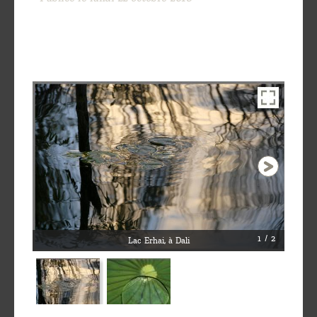
Découvrir
le thé
Pu'Erh
Comment
infuser
votre thé
?
Contactez-
nous !
1 / 2
Lac Erhai, à Dali