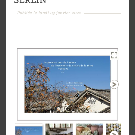
Découvrir
Publiée le lundi 03 janvier 2022
le thé
Pu'Erh
Comment
infuser
votre thé
?
Contactez-
nous !
1 / 13