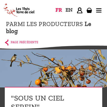
FR
EN
PARMI LES PRODUCTEURS
Le
Accueil
blog
La
boutique
PAGE PRÉCÉDENTE
Terre de
Ciel
Parmi les
producteurs,
le blog
Qui
sommes-
"SOUS UN CIEL
nous ?
SEREIN"