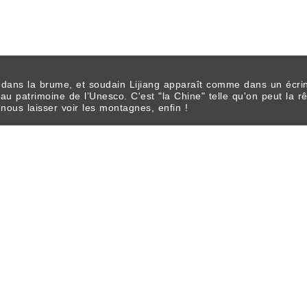
 dans la brume, et soudain Lijiang apparaît comme dans un écri
au patrimoine de l’Unesco. C'est "la Chine" telle qu'on peut la 
r nous laisser voir les montagnes, enfin !
s suivant des guides armés d’un drapeau, malgré les nombreux m
tout, dans les rues, les restaurants, ils s’interpellent et se rép
ace. C’est une population très jeune et joyeuse,qui aime le rock e
 un jean et ça ne paraît pas surfait.
l' enseigne d'un magasin de vêtements : ’the sun will shine after
 parapluie.Les lumières de la ville , magnifiques, se reflètent da
isser sur l’eau.On admire les jeux d’éclats et de reflets sous les
de ballade dans la ville mais avec du ciel bleu. Enfin on aperç
pagode Wangu sur la colline du Lion. Du temple au marché en pas
le.
ées, dévorés au bord d’un étal! Une fois encore, nous sommes le
s des touristes se forment autour d’une farandole de vieilles da
ndit un gros lecteur de CD ultra moderne. Version revisitée des