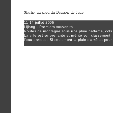
sommes-
nous ?
Shuhe, au pied du Dragon de Jade
11-14 juillet 2005 .
Découvrir
Lijiang - Premiers souvenirs
Routes de montagne sous une pluie battante, cols
le thé
La ville est surprenante et mérite son classement 
l'eau partout . Si seulement la pluie s’arrêtait pou
Pu'Erh
Malgré la foule des touristes en groupes compact
. Il règne une belle ambiance, les gens chantent par
Comment
nuit. Ils dansent et jouent de la musique sur la pl
infuser
Beaucoup portent leur costume ethnique pardessus
Donc il ne reste plus qu’à attendre ce que promet 
votre thé
Ce soir enfin, une accalmie ; premières photos sans
?
jeunes filles naxi proposent des bougies à faire gl
Le lendemain, c'est à nouveau, une longue journée 
Contactez-
car le Dragon de Jade se cache encore) depuis la 
touristique pour aller vers une autre vie , plus loca
nous !
Délices du tofu grillé et des pommes de terre épic
gens.
Au retour sur la place centrale , des attroupement
distinction autour d’une meneuse de revue qui bra