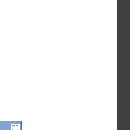
sumés et les petits chevaux trapus ont tôt fait de
 ont moins de superbe.
ça commence par "mon copain t'aime" puis, croyant
et confus"
que les hordes ont repris la route , on découvre
ébut, intimidés en fait, se dégèlent : ils n'ont pas
ront très gentiment à l'aéroport le lendemain, on
 a tôt fait de redevenir sauvage, on a envie