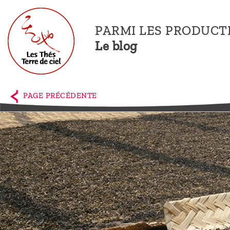
PARMI LES PRODUCT
Le blog
Accueil
La
PAGE PRÉCÉDENTE
boutique
Terre de
Ciel
Parmi les
producteurs,
le blog
Qui