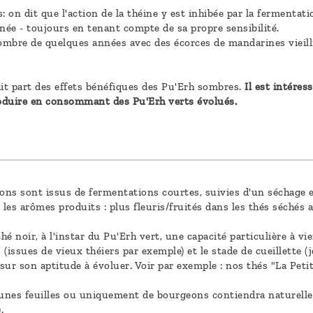
: on dit que l'action de la théine y est inhibée par la fermentat
ée - toujours en tenant compte de sa propre sensibilité.
 sombre de quelques années avec des écorces de mandarines vieilli
it part des effets bénéfiques des Pu'Erh sombres.
Il est intéres
oduire en consommant des Pu'Erh verts évolués.
s sont issus de fermentations courtes, suivies d'un séchage eff
 les arômes produits : plus fleuris/fruités dans les thés séchés a
hé noir, à l'instar du Pu'Erh vert, une capacité particulière à viei
issues de vieux théiers par exemple) et le stade de cueillette (je
t sur son aptitude à évoluer. Voir par exemple : nos thés "La Pet
jeunes feuilles ou uniquement de bourgeons contiendra naturel
.