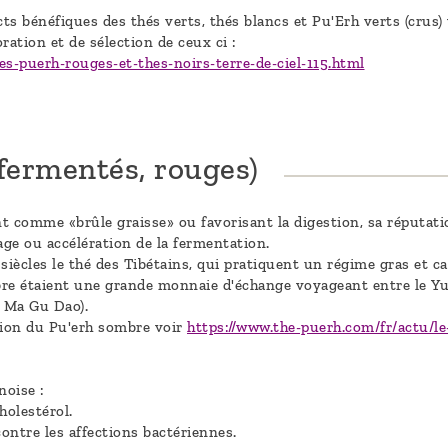
ts bénéfiques des thés verts, thés blancs et Pu'Erh verts (crus)
ration et de sélection de ceux ci :
es-puerh-rouges-et-thes-noirs-terre-de-ciel-115.html
fermentés, rouges)
t comme «brûle graisse» ou favorisant la digestion, sa réputati
age ou accélération de la fermentation.
siècles le thé des Tibétains, qui pratiquent un régime gras et c
mbre étaient une grande monnaie d'échange voyageant entre le Yun
 Ma Gu Dao).
tion du Pu'erh sombre voir
https://www.the-puerh.com/fr/actu/l
noise :
holestérol.
contre les affections bactériennes.