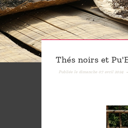
sommes-
nous ?
Découvrir
le thé
Pu'Erh
Thés noirs et Pu'E
Comment
infuser
Publiée le dimanche 07 avril 2024
votre thé
?
Contactez-
nous !