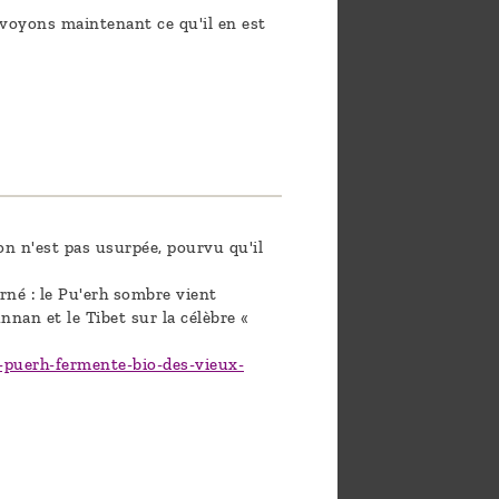
 voyons maintenant ce qu'il en est
on n'est pas usurpée, pourvu qu'il
arné : le Pu'erh sombre vient
nan et le Tibet sur la célèbre «
e-puerh-fermente-bio-des-vieux-