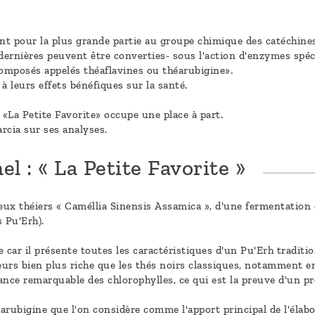
ent pour la plus grande partie au groupe chimique des catéchine
 dernières peuvent être converties- sous l'action d'enzymes spé
composés appelés théaflavines ou théarubigine».
à leurs effets bénéfiques sur la santé.
 «La Petite Favorite» occupe une place à part.
rcia sur ses analyses.
l : « La Petite Favorite »
eux théiers « Caméllia Sinensis Assamica », d'une fermentation c
s Pu'Erh).
ar il présente toutes les caractéristiques d'un Pu'Erh tradition
leurs bien plus riche que les thés noirs classiques, notamment e
ance remarquable des chlorophylles, ce qui est la preuve d'un p
arubigine que l'on considère comme l'apport principal de l'élabo