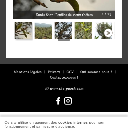
1 / 25
Kunlu Shan :Feuilles de vieux théiers
Mentions légales
|
Privacy
|
CGV
|
Qui sommes-nous ?
|
Contactez-nous !
Ⓒ www.the-puerh.com
Ce site utilise uniquement des
cookies internes
pour son
fonctionnement et sa mesure d'audience.