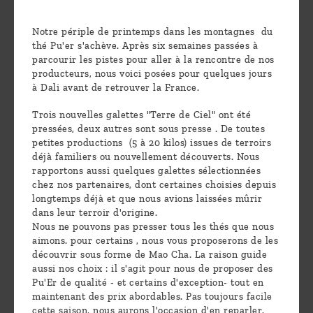
Découvrir
Notre périple de printemps dans les montagnes du
le thé
thé Pu'er s'achève. Après six semaines passées à
Pu'Erh
parcourir les pistes pour aller à la rencontre de nos
producteurs, nous voici posées pour quelques jours
Comment
à Dali avant de retrouver la France.
infuser
Trois nouvelles galettes "Terre de Ciel" ont été
votre thé
pressées, deux autres sont sous presse . De toutes
petites productions (5 à 20 kilos) issues de terroirs
?
déjà familiers ou nouvellement découverts. Nous
rapportons aussi quelques galettes sélectionnées
Contactez-
chez nos partenaires, dont certaines choisies depuis
nous !
longtemps déjà et que nous avions laissées mûrir
dans leur terroir d'origine.
Nous ne pouvons pas presser tous les thés que nous
aimons. pour certains , nous vous proposerons de les
découvrir sous forme de Mao Cha. La raison guide
aussi nos choix : il s'agit pour nous de proposer des
Pu'Er de qualité - et certains d'exception- tout en
maintenant des prix abordables. Pas toujours facile
cette saison, nous aurons l'occasion d'en reparler.