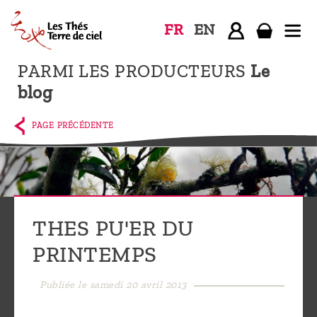
FR
EN
PARMI LES PRODUCTEURS
Le
Accueil
blog
La
boutique
PAGE PRÉCÉDENTE
Terre de
Ciel
Parmi les
producteurs,
THES PU'ER DU
le blog
PRINTEMPS
Qui
sommes-
Publiée le samedi 20 avril 2013
nous ?