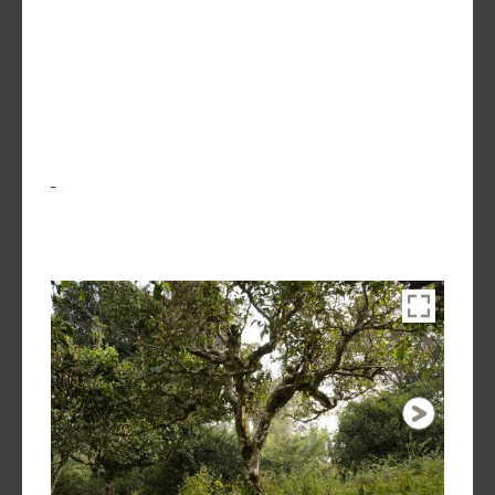
Découvrir
Vieux arbres, de loin, de près, feuilles, fleurs,
le thé
écorces, nous vous convions à une ballade dans les
Pu'Erh
jardins de vieux théiers du Yunnan.
Comment
Pour en voir plus, rendez-vous sur les albums photos
de ce site ou en suivant ce lien
infuser
votre thé
?
Contactez-
nous !