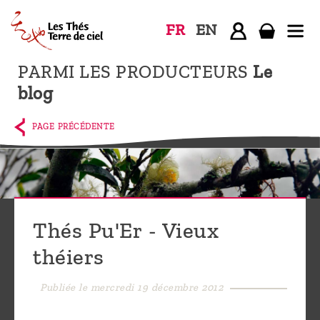
FR
EN
PARMI LES PRODUCTEURS
Le
Accueil
blog
La
boutique
PAGE PRÉCÉDENTE
Terre de
Ciel
Parmi les
producteurs,
Thés Pu'Er - Vieux
le blog
théiers
Qui
sommes-
Publiée le mercredi 19 décembre 2012
nous ?