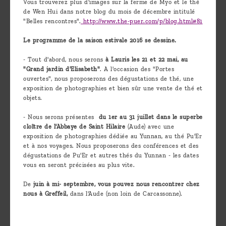
Vous trouverez plus d'images sur la ferme de Myo et le thé
de Wen Hui dans notre blog du mois de décembre intitulé
"Belles rencontres".
http://www.the-puer.com/p/blog.html#81
Le programme de la saison estivale 2016 se dessine.
- Tout d'abord, nous serons
à Lauris les 21 et 22 mai, au
"Grand jardin d'Elisabeth"
. A l'occasion des "Portes
ouvertes", nous proposerons des dégustations de thé, une
exposition de photographies et bien sûr une vente de thé et
objets.
- Nous serons présentes
du 1er au 31 juillet dans le superbe
cloître de l'Abbaye de Saint Hilaire
(Aude) avec une
exposition de photographies dédiée au Yunnan, au thé Pu'Er
et à nos voyages. Nous proposerons des conférences et des
dégustations de Pu'Er et autres thés du Yunnan - les dates
vous en seront précisées au plus vite.
De
juin à mi- septembre, vous pouvez nous rencontrer chez
nous à Greffeil,
dans l'Aude (non loin de Carcassonne).