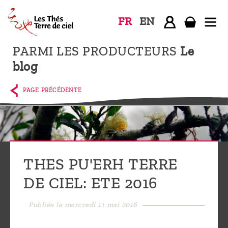
FR
EN
PARMI LES PRODUCTEURS
Le
Accueil
blog
La
boutique
PAGE PRÉCÉDENTE
Terre de
Ciel
Parmi les
producteurs,
THES PU'ERH TERRE
le blog
DE CIEL: ETE 2016
Qui
sommes-
Publiée le mercredi 11 mai 2016
nous ?