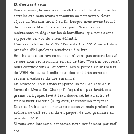
Et d'autres à venir
Vous le savez, la saison de cueillette a été tardive dans les
terroirs que nous avons parcourus ce printemps. Notre
séjour au Yunnan tirait à sa fin lorsque nous avons trouvé
de nouveaux Mao Cha à notre gout. Nous devons
maintenant re-déguster les échantillons que nous avons
rapportés, en vue du choix définitif.
D'autres galettes de Pu'Er "Terre de Ciel 2016" seront donc
pressées d'ici quelques semaines : à suivre.
En Thailande, en revanche, nous n'avons pas encore trouvé
ce que nous recherchions en fait de thé. "Work in progress",
nous continuerons à l'automne. Les superbes vieux théiers
de WEN Hui et sa famille nous donnent très envie de
réussir à élaborer du thé ensemble!
En revanche, nous avons rapporté un peu de café de la
ferme de Myo à Doi Chang; il s'agit d'un
pur Arabicaen
grains
, biologique, lavé à l'eau douce, séché au soleil et
fraichement torréfié (le 25 avril, torréfaction moyenne).
Doux et fruité, sans amertume excessive mais profond en
arômes, ce café est vendu en paquet de 200 grammes au
prix de 8,20 €.
Si vous êtes intéressé, contactez nous rapidement par mail
svp.