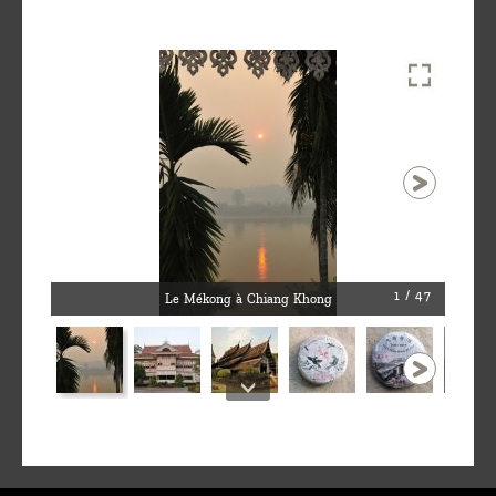
1 / 47
Le Mékong à Chiang Khong