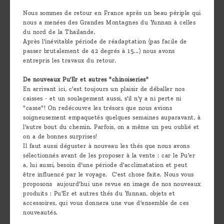
Découvrir
Nous sommes de retour en France après un beau périple qui
nous a menées des Grandes Montagnes du Yunnan à celles
le thé
du nord de la Thailande.
Pu'Erh
Après l'inévitable période de réadaptation (pas facile de
passer brutalement de 42 degrés à 15...) nous avons
Comment
entrepris les travaux du retour.
infuser
De nouveaux Pu'Er et autres "chinoiseries"
En arrivant ici, c'est toujours un plaisir de déballer nos
votre thé
caisses - et un soulagement aussi, s'il n'y a ni perte ni
?
"casse"! On redécouvre les trésors que nous avions
soigneusement empaquetés quelques semaines auparavant, à
Contactez-
l'autre bout du chemin. Parfois, on a même un peu oublié et
on a de bonnes surprises!
nous !
Il faut aussi déguster à nouveau les thés que nous avons
sélectionnés avant de les proposer à la vente : car le Pu'er
a, lui aussi, besoin d'une période d'acclimatation et peut
être influencé par le voyage. C'est chose faite. Nous vous
proposons aujourd'hui une revue en image de nos nouveaux
produits : Pu'Er et autres thés du Yunnan, objets et
accessoires, qui vous donnera une vue d'ensemble de ces
nouveautés.