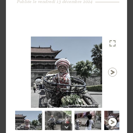
Publiée le vendredi 13 décembre 2024
Découvrir
le thé
Pu'Erh
Comment
infuser
votre thé
?
Contactez-
nous !
1 / 35