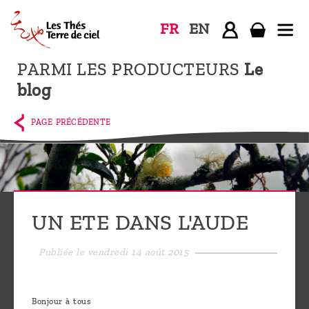
FR
EN
PARMI LES PRODUCTEURS
Le
Accueil
blog
La
boutique
PAGE PRÉCÉDENTE
Terre de
Ciel
Parmi les
producteurs,
UN ETE DANS L'AUDE
le blog
Publiée le vendredi 14 août 2015
Qui
sommes-
nous ?
Bonjour à tous