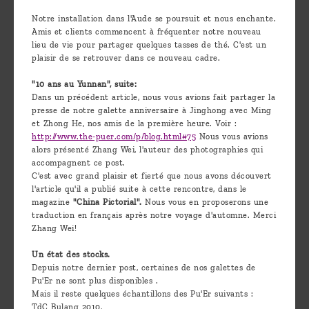
Découvrir
Notre installation dans l'Aude se poursuit et nous enchante.
Amis et clients commencent à fréquenter notre nouveau
le thé
lieu de vie pour partager quelques tasses de thé. C'est un
Pu'Erh
plaisir de se retrouver dans ce nouveau cadre.
Comment
"10 ans au Yunnan", suite:
Dans un précédent article, nous vous avions fait partager la
infuser
presse de notre galette anniversaire à Jinghong avec Ming
et Zhong He, nos amis de la première heure. Voir :
votre thé
http://www.the-puer.com/p/blog.html#75
Nous vous avions
?
alors présenté Zhang Wei, l'auteur des photographies qui
accompagnent ce post.
Contactez-
C'est avec grand plaisir et fierté que nous avons découvert
l'article qu'il a publié suite à cette rencontre, dans le
nous !
magazine
"China Pictorial".
Nous vous en proposerons une
traduction en français après notre voyage d'automne. Merci
Zhang Wei!
Un état des stocks.
Depuis notre dernier post, certaines de nos galettes de
Pu'Er ne sont plus disponibles .
Mais il reste quelques échantillons des Pu'Er suivants :
TdC Bulang 2010,