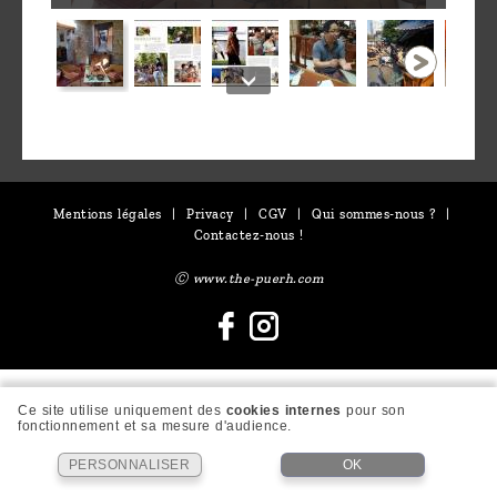
Mentions légales
|
Privacy
|
CGV
|
Qui sommes-nous ?
|
Contactez-nous !
Ⓒ www.the-puerh.com
Ce site utilise uniquement des
cookies internes
pour son
fonctionnement et sa mesure d'audience.
PERSONNALISER
OK