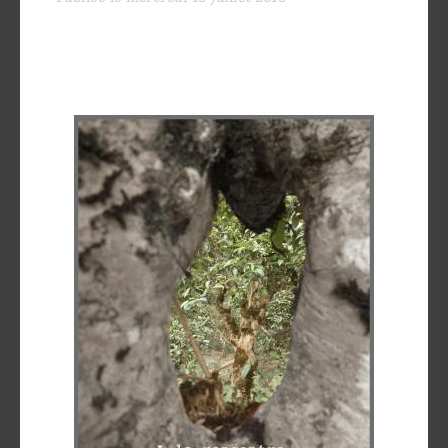
Découvrir
le thé
Pu'Erh
Comment
infuser
votre thé
?
Contactez-
nous !