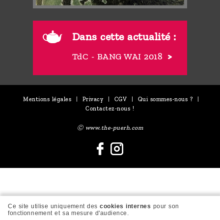
Dans cette actualité :
TdC - BANG WAI 2018
Mentions légales
|
Privacy
|
CGV
|
Qui sommes-nous ?
|
Contactez-nous !
Ⓒ www.the-puerh.com
Ce site utilise uniquement des
cookies internes
pour son
fonctionnement et sa mesure d'audience.