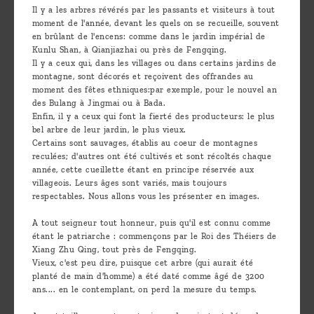
Il y a les arbres révérés par les passants et visiteurs à tout
moment de l'année, devant les quels on se recueille, souvent
en brûlant de l'encens: comme dans le jardin impérial de
Kunlu Shan, à Qianjiazhai ou près de Fengqing.
Il y a ceux qui, dans les villages ou dans certains jardins de
montagne, sont décorés et reçoivent des offrandes au
moment des fêtes ethniques:par exemple, pour le nouvel an
des Bulang à Jingmai ou à Bada.
Enfin, il y a ceux qui font la fierté des producteurs: le plus
bel arbre de leur jardin, le plus vieux.
Certains sont sauvages, établis au coeur de montagnes
reculées; d'autres ont été cultivés et sont récoltés chaque
année, cette cueillette étant en principe réservée aux
villageois. Leurs âges sont variés, mais toujours
respectables. Nous allons vous les présenter en images.
A tout seigneur tout honneur, puis qu'il est connu comme
étant le patriarche : commençons par le Roi des Théiers de
Xiang Zhu Qing, tout près de Fengqing.
Vieux, c'est peu dire, puisque cet arbre (qui aurait été
planté de main d'homme) a été daté comme âgé de 3200
ans.... en le contemplant, on perd la mesure du temps.