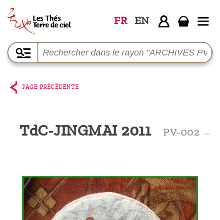
FR
EN
Accueil
La
boutique
PAGE PRÉCÉDENTE
Terre de
Ciel
TdC-JINGMAI 2011
PV-002
Parmi les
producteurs,
le blog
Qui
sommes-
nous ?