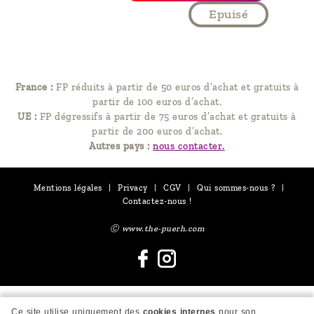
Epuisé
France :
FP réduits à partir de 50 euros d’achat et gratuits à
partir de 100 euros d’achat.
UE :
FP dégressifs à partir de 75 euros d’achat et gratuits à
partir de 200 euros d’achat.
Autres pays :
nous contacter.
Mentions légales
|
Privacy
|
CGV
|
Qui sommes-nous ?
|
Contactez-nous !
Ⓒ www.the-puerh.com
Ce site utilise uniquement des
cookies internes
pour son