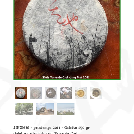
Découvrir
le thé
Pu'Erh
Comment
infuser
votre thé
?
Contactez-
nous !
JINGMAI - printemps 2011 - Galette 250 gr
Galette de Pu'Erh vert Terre de Ciel