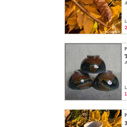
L
P
A
L
P