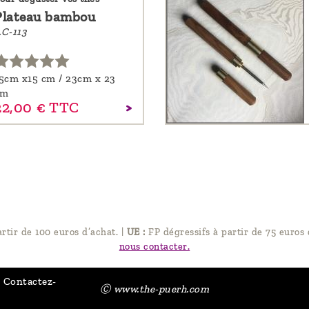
Plateau bambou
C-113
5cm x15 cm / 23cm x 23
cm
22,
00
€
TTC
artir de 100 euros d’achat.
|
UE :
FP dégressifs à partir de 75 euros 
nous contacter.
Contactez-
Ⓒ www.the-puerh.com