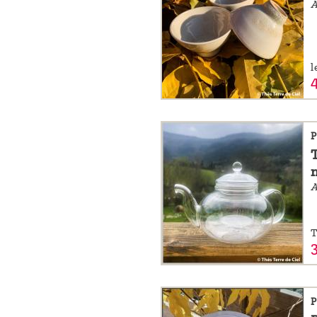
l
P
A
T
P