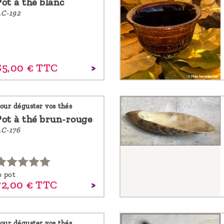
Pot à thé blanc
C-192
85,
00
€
TTC
our déguster vos thés
Pot à thé brun-rouge
C-176
e pot
72,
00
€
TTC
our déguster vos thés