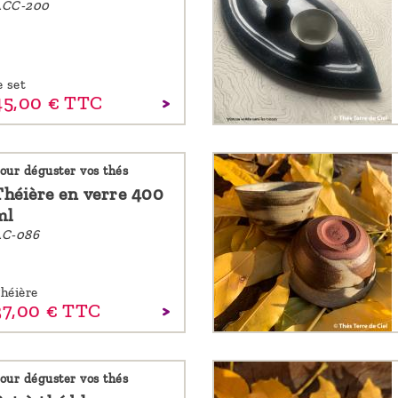
ACC-200
e set
45,
00
€
TTC
our déguster vos thés
Théière en verre 400
ml
C-086
héière
37,
00
€
TTC
our déguster vos thés