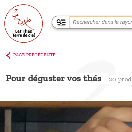
Accueil
La
PAGE PRÉCÉDENTE
boutique
Terre de
Pour déguster vos thés
20 prod
Ciel
Parmi les
producteurs,
le blog
Qui