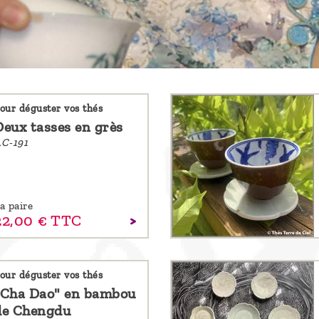
our déguster vos thés
Deux tasses en grès
C-191
a paire
22,
00
€
TTC
our déguster vos thés
"Cha Dao" en bambou
de Chengdu