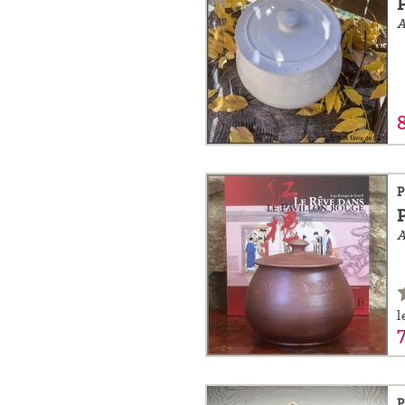
A
P
A
l
P