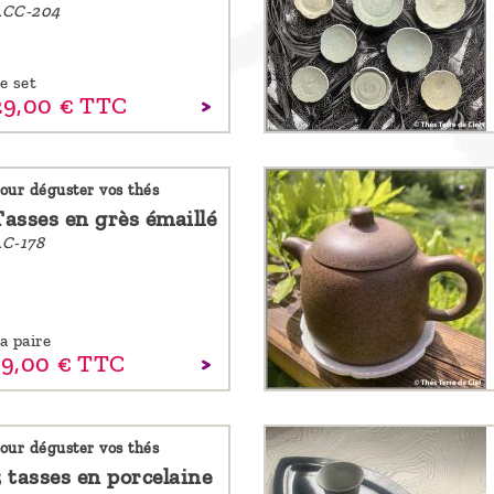
ACC-204
e set
29,
00
€
TTC
our déguster vos thés
Tasses en grès émaillé
C-178
a paire
19,
00
€
TTC
our déguster vos thés
3 tasses en porcelaine