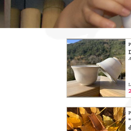
sommes-
nous ?
Découvrir
le thé
P
Pu'Erh
A
Comment
infuser
votre thé
L
?
Contactez-
nous !
P