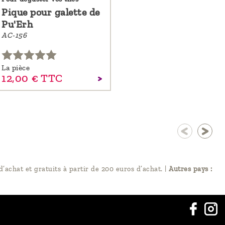
Pique pour galette de
Pu'Erh
AC-156
La pièce
12,
00
€
TTC
d’achat et gratuits à partir de 200 euros d’achat.
|
Autres pays :