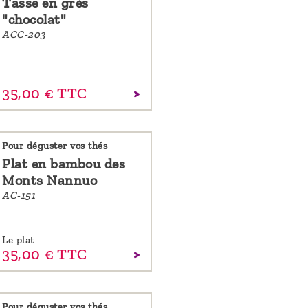
Tasse en grès
"chocolat"
ACC-203
35,
00
€
TTC
Pour déguster vos thés
Plat en bambou des
Monts Nannuo
AC-151
Le plat
35,
00
€
TTC
Pour déguster vos thés