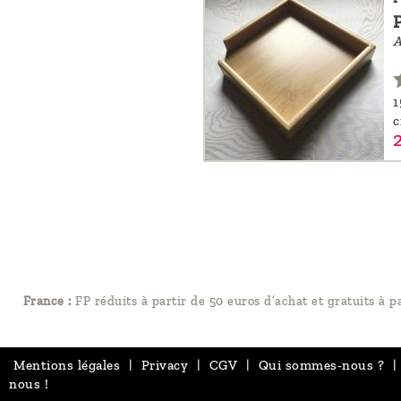
A
1
France :
FP réduits à partir de 50 euros d’achat et gratuits à p
Mentions légales
|
Privacy
|
CGV
|
Qui sommes-nous ?
|
nous !