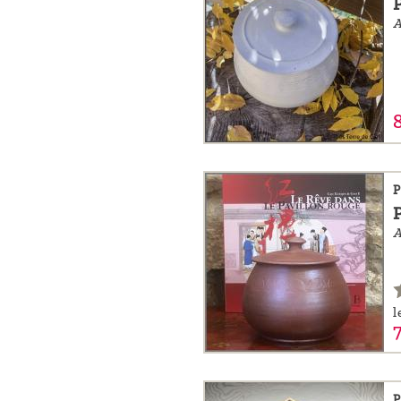
A
P
A
l
P