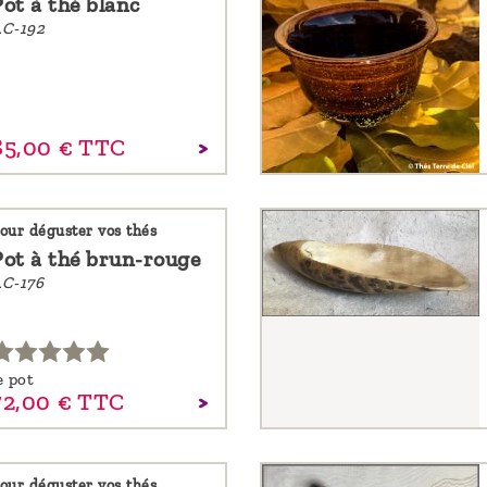
Pot à thé blanc
C-192
85,
00
€
TTC
our déguster vos thés
Pot à thé brun-rouge
C-176
e pot
72,
00
€
TTC
our déguster vos thés