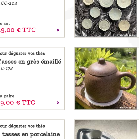
ACC-204
e set
29,
00
€
TTC
our déguster vos thés
Tasses en grès émaillé
C-178
a paire
19,
00
€
TTC
our déguster vos thés
3 tasses en porcelaine