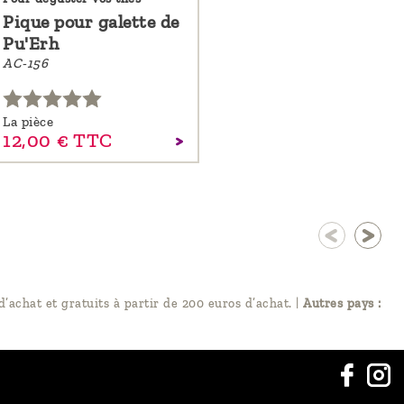
Pique pour galette de
Pu'Erh
AC-156
La pièce
12,
00
€
TTC
d’achat et gratuits à partir de 200 euros d’achat.
|
Autres pays :