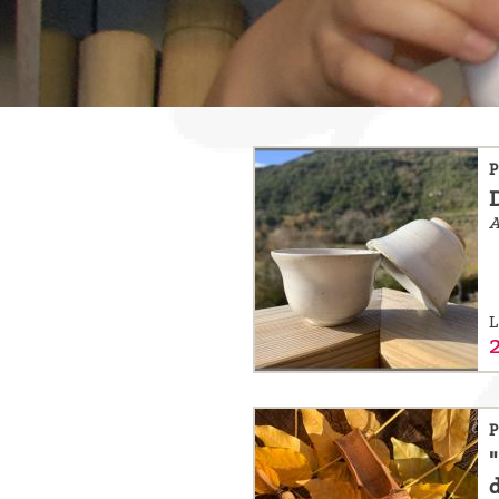
sommes-
nous ?
Découvrir
le thé
P
Pu'Erh
A
Comment
infuser
votre thé
L
?
Contactez-
nous !
P