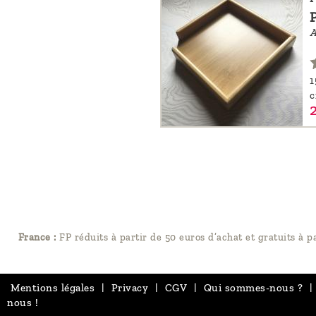
A
1
France :
FP réduits à partir de 50 euros d’achat et gratuits à p
Mentions légales
|
Privacy
|
CGV
|
Qui sommes-nous ?
|
nous !