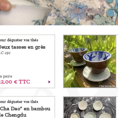
our déguster vos thés
Deux tasses en grès
C-191
a paire
22,
00
€
TTC
our déguster vos thés
"Cha Dao" en bambou
de Chengdu