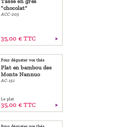
Tasse en grès
"chocolat"
ACC-203
35,
00
€
TTC
Pour déguster vos thés
Plat en bambou des
Monts Nannuo
AC-151
Le plat
35,
00
€
TTC
Pour déguster vos thés