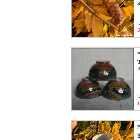
L
P
A
L
P