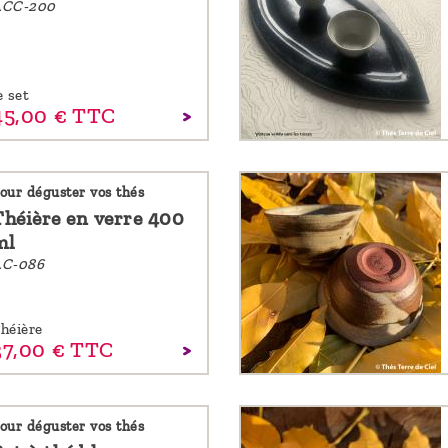
ACC-200
e set
45,
00
€
TTC
our déguster vos thés
Théière en verre 400
ml
C-086
héière
37,
00
€
TTC
our déguster vos thés