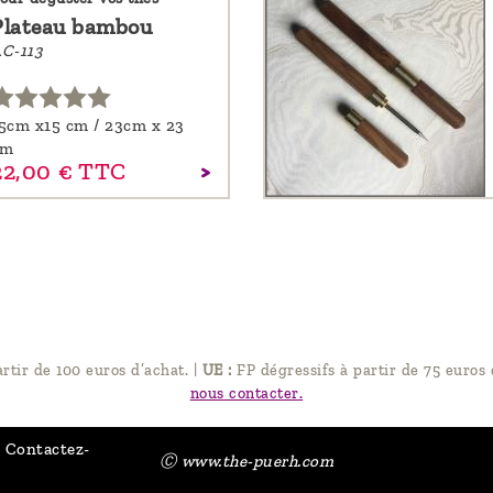
Plateau bambou
C-113
5cm x15 cm / 23cm x 23
cm
22,
00
€
TTC
artir de 100 euros d’achat.
|
UE :
FP dégressifs à partir de 75 euros 
nous contacter.
Contactez-
Ⓒ www.the-puerh.com