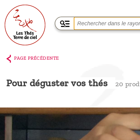
Accueil
La
PAGE PRÉCÉDENTE
boutique
Terre de
Pour déguster vos thés
20 prod
Ciel
Parmi les
producteurs,
le blog
Qui