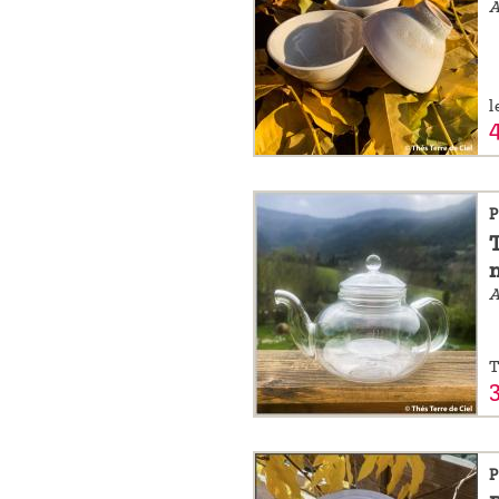
l
P
A
T
P