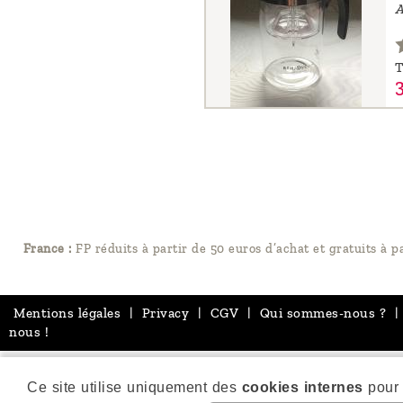
A
T
France :
FP réduits à partir de 50 euros d’achat et gratuits à p
Mentions légales
|
Privacy
|
CGV
|
Qui sommes-nous ?
|
nous !
Ce site utilise uniquement des
cookies internes
pour 