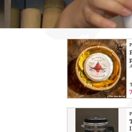
sommes-
nous ?
Découvrir
le thé
P
Pu'Erh
Comment
infuser
votre thé
?
7
Contactez-
nous !
P