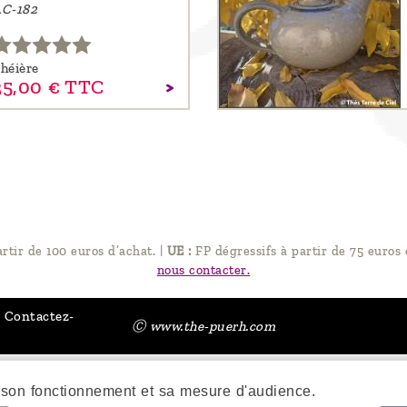
C-182
héière
35,
00
€
TTC
artir de 100 euros d’achat.
|
UE :
FP dégressifs à partir de 75 euros 
nous contacter.
Contactez-
Ⓒ www.the-puerh.com
son fonctionnement et sa mesure d'audience.