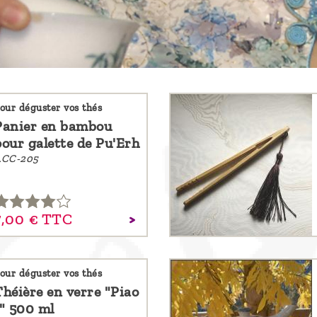
our déguster vos thés
Panier en bambou
pour galette de Pu'Erh
ACC-205
,
00
€
TTC
our déguster vos thés
Théière en verre "Piao
I" 500 ml