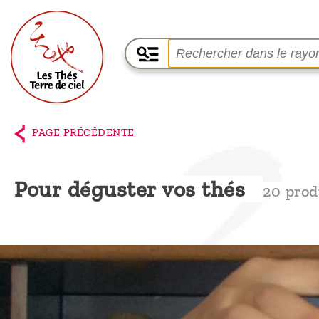
Accueil
La
PAGE PRÉCÉDENTE
boutique
Terre de
Pour déguster vos thés
20 prod
Ciel
Parmi les
producteurs,
le blog
Qui