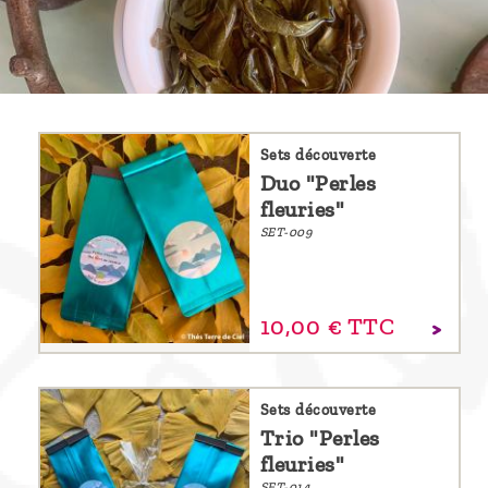
Découvrir
le thé
Pu'Erh
Comment
Sets découverte
infuser
Duo "Perles
votre thé
fleuries"
?
SET-009
Contactez-
nous !
10,
00
€
TTC
Sets découverte
Trio "Perles
fleuries"
SET-014