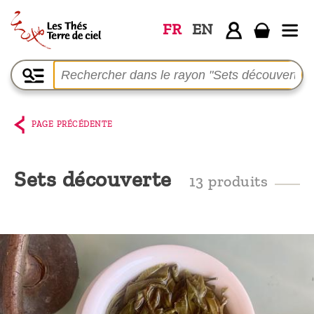
FR
EN
Accueil
La
boutique
PAGE PRÉCÉDENTE
Terre de
Ciel
Sets découverte
13 produits
Parmi les
producteurs,
le blog
Qui
sommes-
nous ?