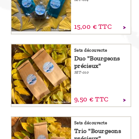
15,
00
€
TTC
Sets découverte
Duo "Bourgeons
précieux"
SET-010
9,
50
€
TTC
Sets découverte
Trio "Bourgeons
précieux"