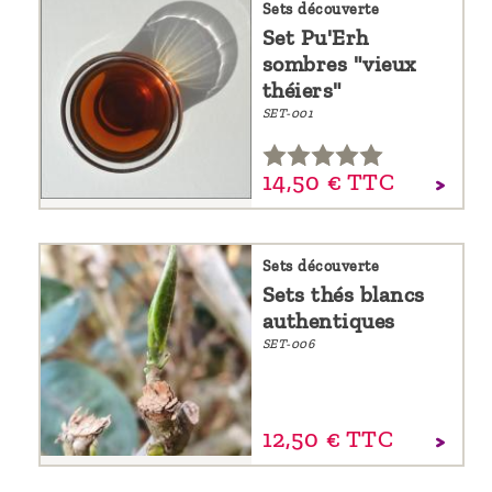
Sets découverte
Set Pu'Erh
sombres "vieux
théiers"
SET-001
14,
50
€
TTC
Sets découverte
Sets thés blancs
authentiques
SET-006
12,
50
€
TTC