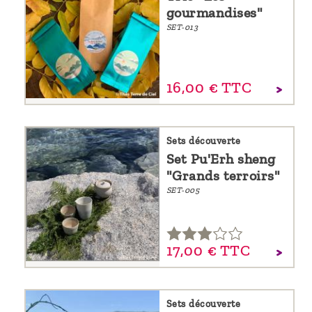
gourmandises"
SET-013
16,
00
€
TTC
Sets découverte
Set Pu'Erh sheng
"Grands terroirs"
SET-005
17,
00
€
TTC
Sets découverte