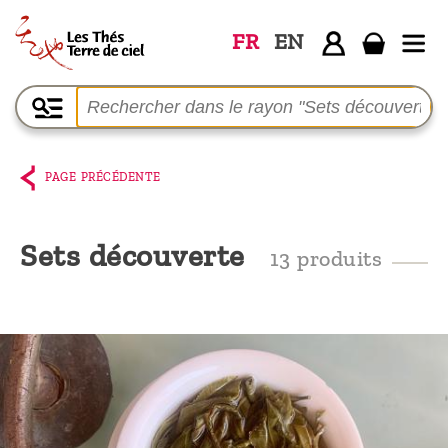
FR
EN
Accueil
La
boutique
PAGE PRÉCÉDENTE
Terre de
Ciel
Sets découverte
13 produits
Parmi les
producteurs,
le blog
Qui
sommes-
nous ?