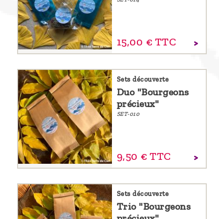
15,
00
€
TTC
Sets découverte
Duo "Bourgeons
précieux"
SET-010
9,
50
€
TTC
Sets découverte
Trio "Bourgeons
précieux"