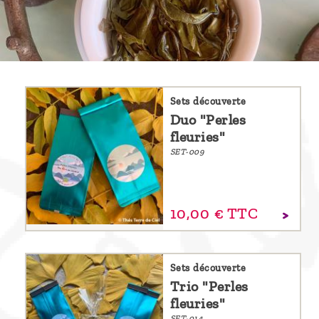
Découvrir
le thé
Pu'Erh
Comment
Sets découverte
infuser
Duo "Perles
votre thé
fleuries"
?
SET-009
Contactez-
nous !
10,
00
€
TTC
Sets découverte
Trio "Perles
fleuries"
SET-014