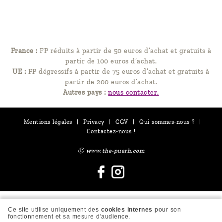
France :
FP réduits à partir de 50 euros d’achat et gratuits à
partir de 100 euros d’achat.
UE :
FP dégressifs à partir de 75 euros d’achat et gratuits à
partir de 200 euros d’achat.
Autres pays :
nous contacter.
Mentions légales
|
Privacy
|
CGV
|
Qui sommes-nous ?
|
Contactez-nous !
Ⓒ www.the-puerh.com
Ce site utilise uniquement des
cookies internes
pour son
fonctionnement et sa mesure d'audience.