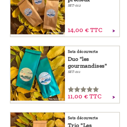
SET-012
14,
00
€
TTC
Sets découverte
Duo "les
gourmandises"
SET-011
11,
00
€
TTC
Sets découverte
Trio "Les