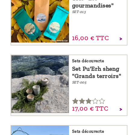
gourmandises"
SET-013
16,
00
€
TTC
Sets découverte
Set Pu'Erh sheng
"Grands terroirs"
SET-005
17,
00
€
TTC
Sets découverte