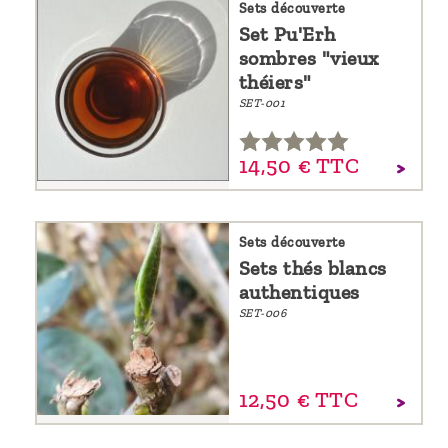
Sets découverte
Set Pu'Erh
sombres "vieux
théiers"
SET-001
14,
50
€
TTC
Sets découverte
Sets thés blancs
authentiques
SET-006
12,
50
€
TTC