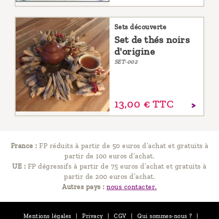
Sets découverte
Set de thés noirs
d'origine
SET-002
13,
00
€
TTC
France :
FP réduits à partir de 50 euros d’achat et gratuits à
partir de 100 euros d’achat.
UE :
FP dégressifs à partir de 75 euros d’achat et gratuits à
partir de 200 euros d’achat.
Autres pays :
nous contacter.
Mentions légales
|
Privacy
|
CGV
|
Qui sommes-nous ?
|