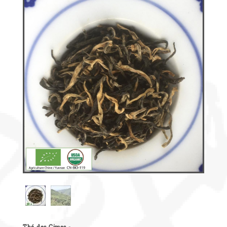
Découvrir
le thé
Pu'Erh
Comment
infuser
votre thé
?
Contactez-
nous !