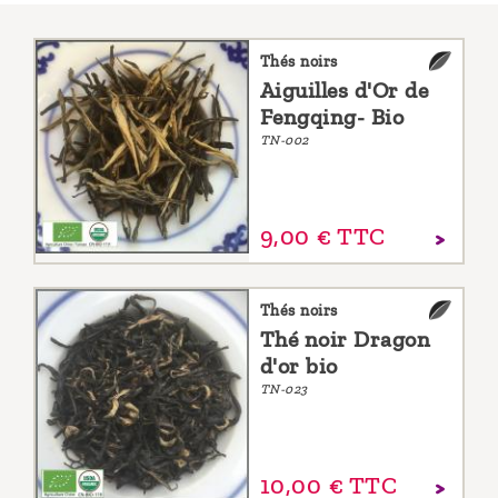
Thés noirs
Aiguilles d'Or de
Fengqing- Bio
TN-002
9,
00
€
TTC
Thés noirs
Thé noir Dragon
d'or bio
TN-023
10,
00
€
TTC