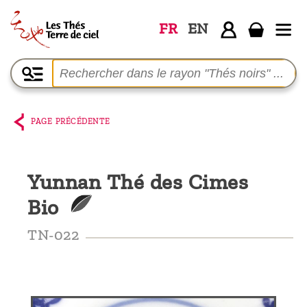
FR
EN
Accueil
La
boutique
PAGE PRÉCÉDENTE
Terre de
Ciel
Yunnan Thé des Cimes
Parmi les
Bio
producteurs,
le blog
TN-022
Qui
sommes-
nous ?