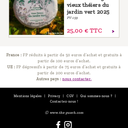
vieux théiers du
jardin vert 2025
PV-159
25,
00
€
TTC
France :
FP réduits à partir de 50 euros d’achat et gratuits à
partir de 100 euros d’achat.
UE :
FP dégressifs à partir de 75 euros d’achat et gratuits à
partir de 200 euros d’achat.
Autres pays :
nous contacter.
Mentions légales
|
Privacy
|
CGV
|
Qui sommes-nous ?
|
Contactez-nous !
Ⓒ www.the-puerh.com