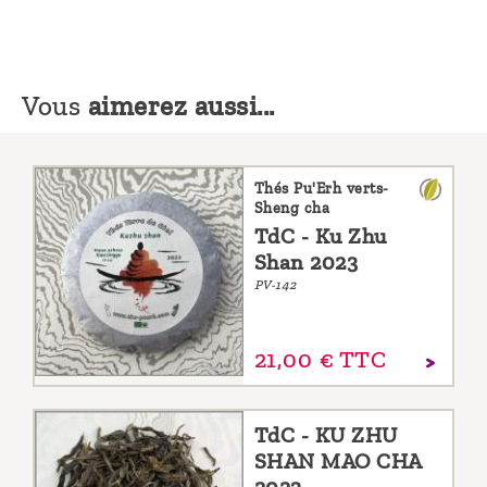
Vous
aimerez aussi...
Thés Pu'Erh verts-
Sheng cha
TdC - Ku Zhu
Shan 2023
PV-142
21,
00
€
TTC
TdC - KU ZHU
SHAN MAO CHA