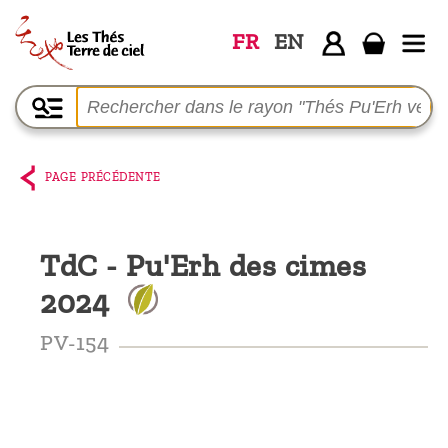
FR
EN
Accueil
La
boutique
PAGE PRÉCÉDENTE
Terre de
Ciel
TdC - Pu'Erh des cimes
Parmi les
2024
producteurs,
le blog
PV-154
Qui
sommes-
nous ?