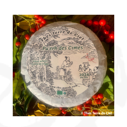
Découvrir
le thé
Pu'Erh
Comment
infuser
votre thé
?
Contactez-
nous !