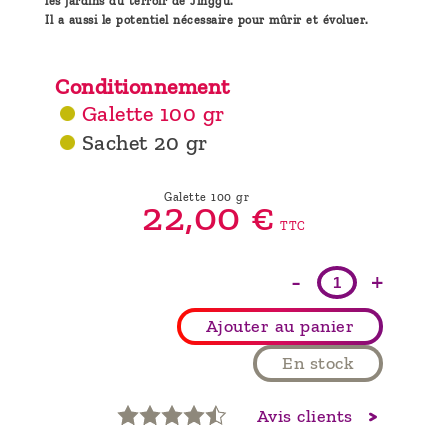
les jardins du terroir de Jinggu.
Il a aussi le potentiel nécessaire pour mûrir et évoluer.
Conditionnement
Galette 100 gr
Sachet 20 gr
Galette 100 gr
22,
00
€
TTC
-
+
Ajouter au panier
En stock
Avis clients