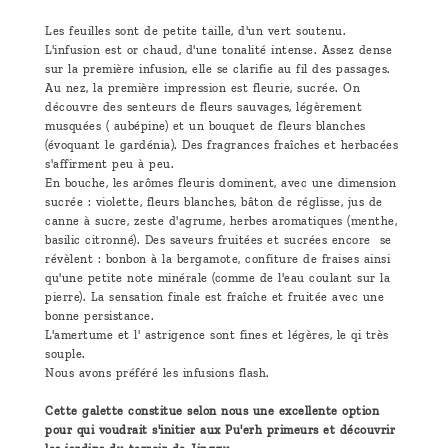
Les feuilles sont de petite taille, d'un vert soutenu.
L'infusion est or chaud, d'une tonalité intense. Assez dense
sur la première infusion, elle se clarifie au fil des passages.
Au nez, la première impression est fleurie, sucrée. On
découvre des senteurs de fleurs sauvages, légèrement
musquées ( aubépine) et un bouquet de fleurs blanches
(évoquant le gardénia). Des fragrances fraîches et herbacées
s'affirment peu à peu.
En bouche, les arômes fleuris dominent, avec une dimension
sucrée : violette, fleurs blanches, bâton de réglisse, jus de
canne à sucre, zeste d'agrume, herbes aromatiques (menthe,
basilic citronné). Des saveurs fruitées et sucrées encore se
révèlent : bonbon à la bergamote, confiture de fraises ainsi
qu'une petite note minérale (comme de l'eau coulant sur la
pierre). La sensation finale est fraîche et fruitée avec une
bonne persistance.
L'amertume et l' astrigence sont fines et légères, le qi très
souple.
Nous avons préféré les infusions flash.
Cette galette constitue selon nous une excellente option
pour qui voudrait s'initier aux Pu'erh primeurs et découvrir