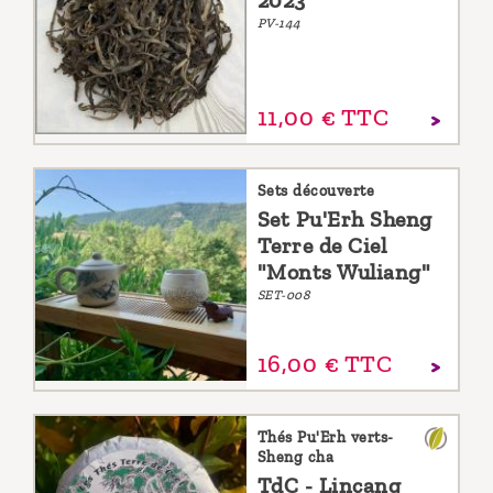
2023
PV-144
11,
00
€
TTC
Sets découverte
Set Pu'Erh Sheng
Terre de Ciel
"Monts Wuliang"
SET-008
16,
00
€
TTC
Thés Pu'Erh verts-
Sheng cha
TdC - Lincang