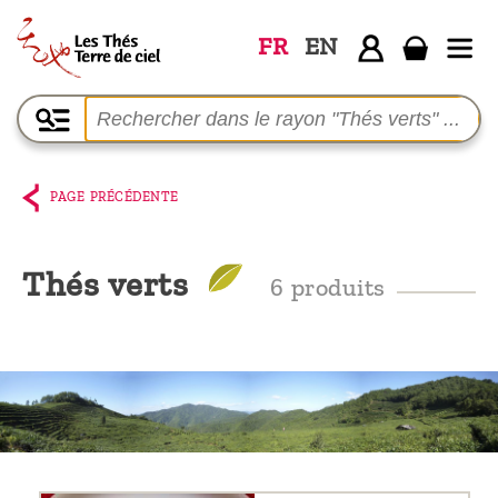
FR
EN
Accueil
La
boutique
PAGE PRÉCÉDENTE
Terre de
Ciel
Thés verts
6 produits
Parmi les
producteurs,
le blog
Qui
sommes-
nous ?