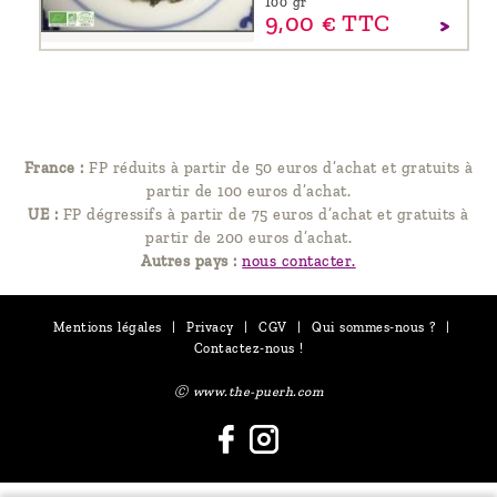
100 gr
9,
00
€
TTC
France :
FP réduits à partir de 50 euros d’achat et gratuits à
partir de 100 euros d’achat.
UE :
FP dégressifs à partir de 75 euros d’achat et gratuits à
partir de 200 euros d’achat.
Autres pays :
nous contacter.
Mentions légales
|
Privacy
|
CGV
|
Qui sommes-nous ?
|
Contactez-nous !
Ⓒ www.the-puerh.com