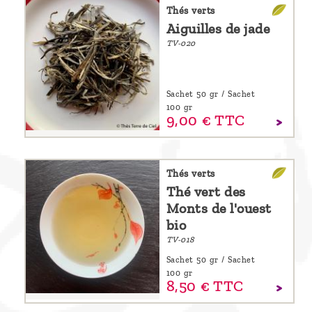
Thés verts
Découvrir
Aiguilles de jade
le thé
TV-020
Pu'Erh
Comment
Sachet 50 gr / Sachet
infuser
100 gr
9,
00
€
TTC
votre thé
?
Thés verts
Contactez-
Thé vert des
nous !
Monts de l'ouest
bio
TV-018
Sachet 50 gr / Sachet
100 gr
8,
50
€
TTC