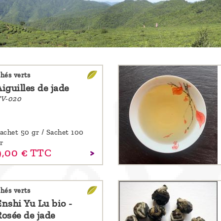
hés verts
iguilles de jade
V-020
achet 50 gr / Sachet 100
r
,
00
€
TTC
hés verts
Enshi Yu Lu bio -
Rosée de jade