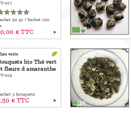
V-017
achet 50 gr / Sachet 100
r
10,
00
€
TTC
hés verts
Bouquets bio Thé vert
et fleurs d amaranthe
V-019
achet 3 bouquets
,
50
€
TTC