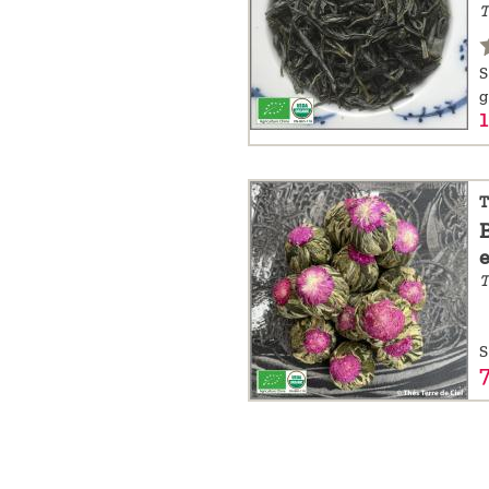
T
S
g
T
T
S
7