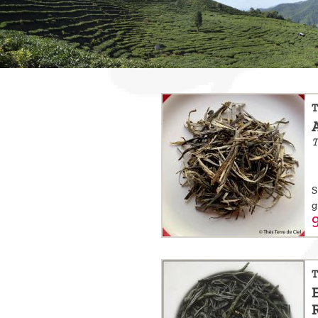
sommes-
nous ?
Découvrir
le thé
T
Pu'Erh
A
T
Comment
infuser
S
votre thé
g
?
9
Contactez-
nous !
T