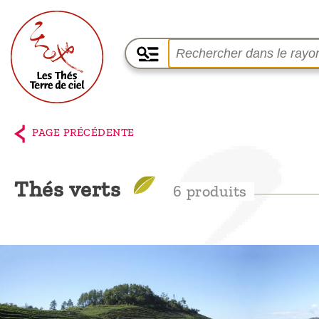
Accueil
La
PAGE PRÉCÉDENTE
boutique
Terre de
Thés verts
6 produits
Ciel
Parmi les
producteurs,
le blog
Qui