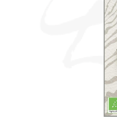
sommes-
nous ?
Découvrir
le thé
Pu'Erh
Comment
infuser
votre thé
?
Contactez-
nous !