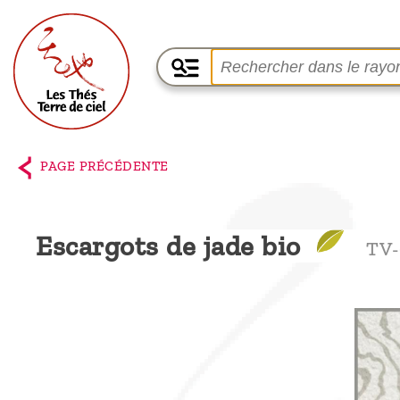
Accueil
La
PAGE PRÉCÉDENTE
boutique
Terre de
Escargots de jade bio
TV-
Ciel
Parmi les
producteurs,
le blog
Qui