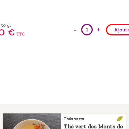
 50 gr
-
+
0
€
Ajout
TTC
Thés verts
Thé vert des Monts de