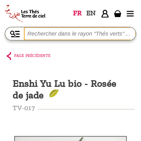
FR
EN
Accueil
La
boutique
PAGE PRÉCÉDENTE
Terre de
Ciel
Enshi Yu Lu bio - Rosée
Parmi les
de jade
producteurs,
le blog
TV-017
Qui
sommes-
nous ?