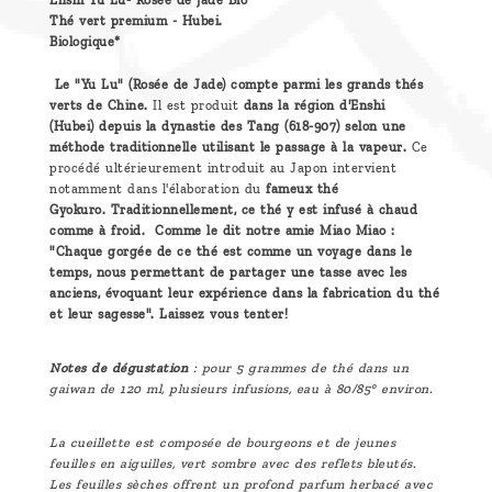
Enshi Yu Lu- Rosée de jade Bio
Thé vert premium - Hubei.
Biologique*
Le "Yu Lu" (Rosée de Jade) compte parmi les grands thés
verts de Chine.
Il est produit
dans la région d'Enshi
(Hubei) depuis la dynastie des Tang (618-907) selon une
méthode traditionnelle utilisant le passage à la vapeur.
Ce
procédé ultérieurement introduit au Japon intervient
notamment dans l'élaboration du
fameux thé
Gyokuro. Traditionnellement, ce thé y est infusé à chaud
comme à froid. Comme le dit notre amie Miao Miao :
"Chaque gorgée de ce thé est comme un voyage dans le
temps, nous permettant de partager une tasse avec les
anciens, évoquant leur expérience dans la fabrication du thé
et leur sagesse". Laissez vous tenter!
Notes de dégustation
: pour 5 grammes de thé dans un
gaiwan de 120 ml, plusieurs infusions, eau à 80/85° environ.
La cueillette est composée de bourgeons et de jeunes
feuilles en aiguilles, vert sombre avec des reflets bleutés.
Les feuilles sèches offrent un profond parfum herbacé avec