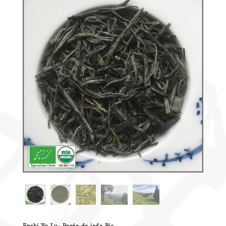
Découvrir
le thé
Pu'Erh
Comment
infuser
votre thé
?
Contactez-
nous !