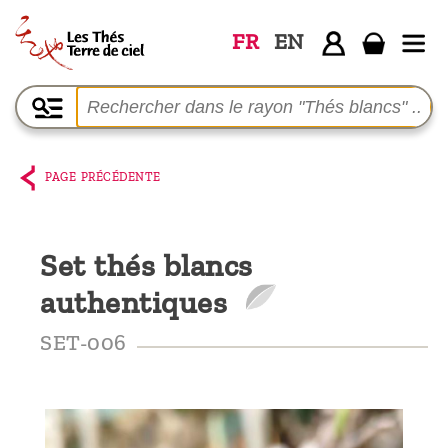
FR
EN
Accueil
La
boutique
PAGE PRÉCÉDENTE
Terre de
Ciel
Set thés blancs
Parmi les
authentiques
producteurs,
le blog
SET-006
Qui
sommes-
nous ?