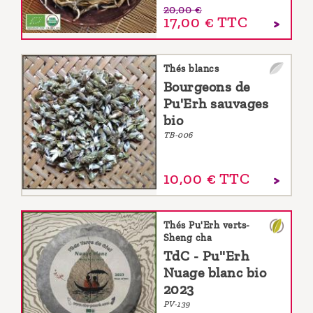
20,00 €
17,00 €
TTC
Thés blancs
Bourgeons de
Pu'Erh sauvages
bio
TB-006
10,
00
€
TTC
Thés Pu'Erh verts-
Sheng cha
TdC - Pu''Erh
Nuage blanc bio
2023
PV-139