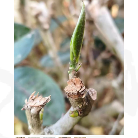
Découvrir
le thé
Pu'Erh
Comment
infuser
votre thé
?
Contactez-
nous !