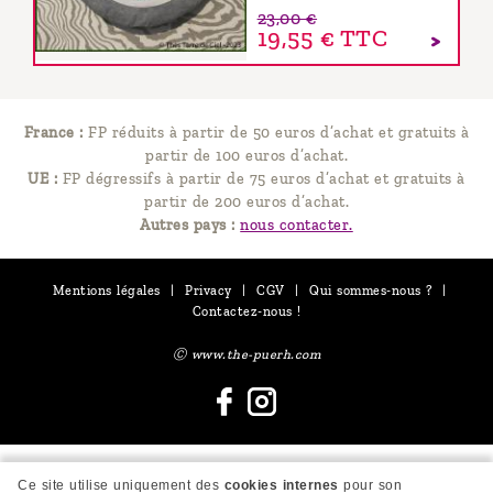
23,00 €
19,55 €
TTC
France :
FP réduits à partir de 50 euros d’achat et gratuits à
partir de 100 euros d’achat.
UE :
FP dégressifs à partir de 75 euros d’achat et gratuits à
partir de 200 euros d’achat.
Autres pays :
nous contacter.
Mentions légales
|
Privacy
|
CGV
|
Qui sommes-nous ?
|
Contactez-nous !
Ⓒ www.the-puerh.com
Ce site utilise uniquement des
cookies internes
pour son