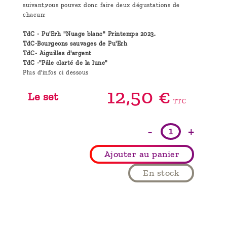
suivant,vous pouvez donc faire deux dégustations de
chacun:
TdC - Pu'Erh "Nuage blanc" Printemps 2023.
TdC-Bourgeons sauvages de Pu'Erh
TdC- Aiguilles d'argent
TdC -"Pâle clarté de la lune"
Plus d'infos ci dessous
12,
50
€
Le set
TTC
-
+
Ajouter au panier
En stock