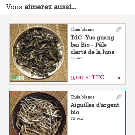
Vous
aimerez aussi...
Thés blancs
TdC -Yue guang
bai Bio - Pâle
clarté de la lune
TB-001
9,
00
€
TTC
Thés blancs
Aiguilles d'argent
bio
TB-002