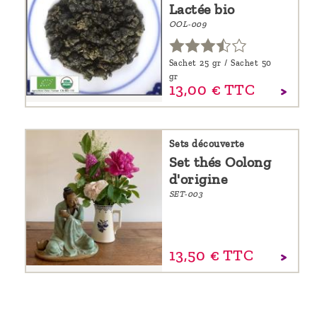
Lactée bio
OOL-009
Sachet 25 gr / Sachet 50
gr
13,
00
€
TTC
Sets découverte
Set thés Oolong
d'origine
SET-003
13,
50
€
TTC