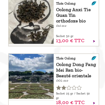
Thés Oolong
Découvrir
Oolong Anxi Tie
le thé
Guan Yin
Pu'Erh
orthodoxe bio
Ool-012
Comment
infuser
Sachet 50 gr
13,
00
€
TTC
votre thé
?
Thés Oolong
Contactez-
Oolong Dong Fang
nous !
Mei Ren bio-
Beauté orientale
OOL-010
Sachet 25 gr / Sachet 50
gr
18,
00
€
TTC