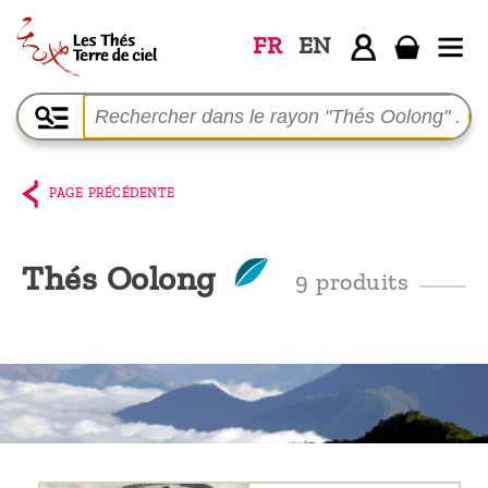
FR
EN
Accueil
La
boutique
PAGE PRÉCÉDENTE
Terre de
Ciel
Thés Oolong
9 produits
Parmi les
producteurs,
le blog
Qui
sommes-
nous ?