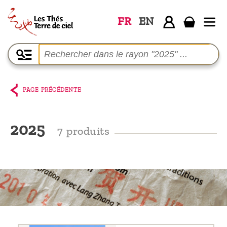
FR
EN
Accueil
La
boutique
PAGE PRÉCÉDENTE
Terre de
Ciel
2025
7 produits
Parmi les
producteurs,
le blog
Qui
sommes-
nous ?