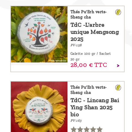
Thés Pu'Erh verts-
Sheng cha
TdC -L'arbre
unique Mengsong
2025
PV-158
Galette 100 gr / Sachet
20 gr
28,
00
€
TTC
Thés Pu'Erh verts-
Sheng cha
TdC - Lincang Bai
Ying Shan 2025
bio
PV-163