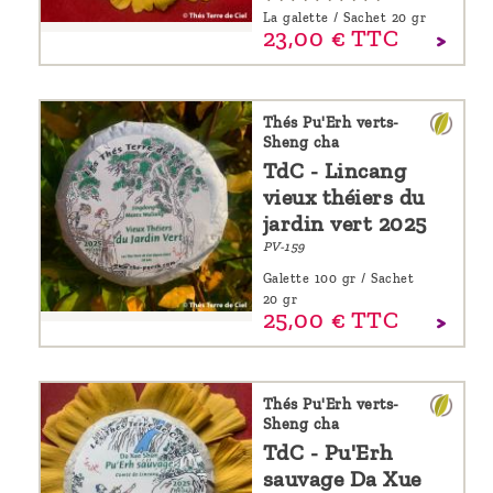
La galette / Sachet 20 gr
23,
00
€
TTC
Thés Pu'Erh verts-
Sheng cha
TdC - Lincang
vieux théiers du
jardin vert 2025
PV-159
Galette 100 gr / Sachet
20 gr
25,
00
€
TTC
Thés Pu'Erh verts-
Sheng cha
TdC - Pu'Erh
sauvage Da Xue