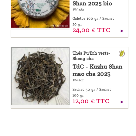
Shan 2025 bio
PV-162
Galette 100 gr / Sachet
20 gr
24,
00
€
TTC
Thés Pu'Erh verts-
Sheng cha
TdC - Kuzhu Shan
mao cha 2025
PV-161
Sachet 50 gr / Sachet
100 gr
12,
00
€
TTC