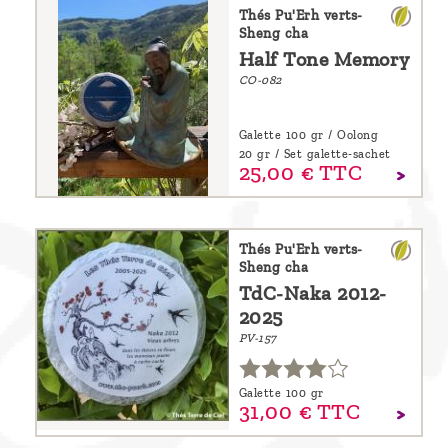
Thés Pu'Erh verts-
Découvrir
Sheng cha
le thé
Half Tone Memory
CO-082
Pu'Erh
Comment
Galette 100 gr / Oolong
infuser
20 gr / Set galette-sachet
25,
00
€
TTC
votre thé
?
Thés Pu'Erh verts-
Contactez-
Sheng cha
nous !
TdC-Naka 2012-
2025
PV-157
Galette 100 gr
31,
00
€
TTC